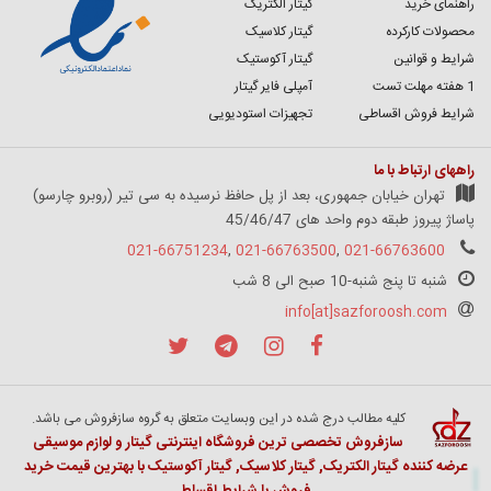
راهنمای خرید
گیتار الکتریک
محصولات کارکرده
گیتار کلاسیک
شرایط و قوانین
گیتار آکوستیک
1 هفته مهلت تست
آمپلی فایر گیتار
شرایط فروش اقساطی
تجهیزات استودیویی
راههای ارتباط با ما
تهران خیابان جمهوری، بعد از پل حافظ نرسیده به سی تیر (روبرو چارسو)
پاساژ پیروز طبقه دوم واحد های 45/46/47
021-66751234
,
021-66763500
,
021-66763600
شنبه تا پنج شنبه-10 صبح الی 8 شب
info[at]sazforoosh.com
کلیه مطالب درج شده در این وبسایت متعلق به گروه سازفروش می باشد.
سازفروش تخصصی ترین فروشگاه اینترنتی گیتار و لوازم موسیقی
عرضه کننده گیتار الکتریک, گیتار کلاسیک, گیتار آکوستیک با بهترین قیمت خرید
فروش با شرایط اقساط