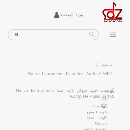
ورود
ثبت نام
گیتار
افکت
آمپلی فایر
سیم گیتار
سازفروش
Native Instruments Komplete Audio 6 MK2
پیانو و کیبورد
تجهیزات استودیویی
دی جی
ساز و ادوات موسیقی
محصولات کارکرده