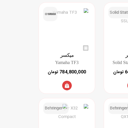
میکسر
Yamaha TF3
ان
784,800,000 تومان