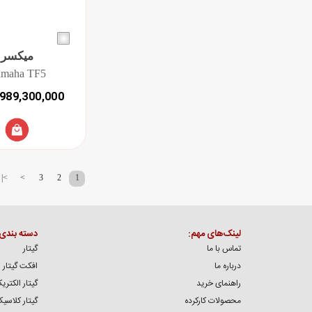
میکسر
amaha TF5
989,300,000 تومان
>|
>
3
2
1
لینک‌های مهم:
دسته بندی
تماس با ما
گیتار
درباره ما
افکت گیتار
راهنمای خرید
گیتار الکتری
محصولات کارکرده
گیتار کلاسی