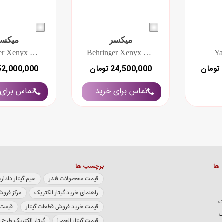
میکسر
میکسر
Behringer Xenyx QX1832USB
Behringer Xenyx Q1204USB
Y
24,500,000 تومان
52,000,000 توما
تماس برای خرید
تماس برای 
 ها
برچسب ها
قیمت محصولات فندر
سیم گیتار داداریو سری XL
راهنمای خرید گیتار الکتریک
مرکز فروش
ک
قیمت خرید فروش قطعات گیتار
قیمت گی
ک
قیمت گیتار الحمرا
گیتار الکتریک طرح 