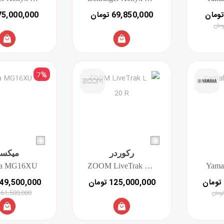
69,850,000 تومان
75,000,000 توما
7
%
رکوردر
میکسر
ha MG16XU
ZOOM LiveTrak L 20 R
Yam
125,000,000 تومان
149,500,000 توم
161,500,000 توما