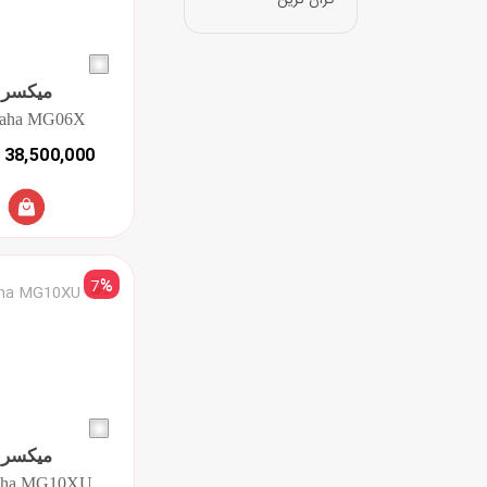
گران ترین
میکسر
aha MG06X
38,500,000 تومان
7
%
میکسر
aha MG10XU