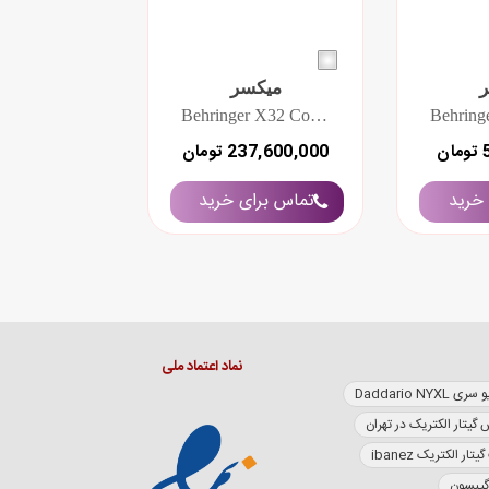
میکسر
Behringer X32 Compact
ن
237,600,000 تومان
خرید
تماس برای خرید
نماد اعتماد ملی
Daddario NY
 گیتار الکتریک در تهران
تار الکتریک ibanez
گیبسون