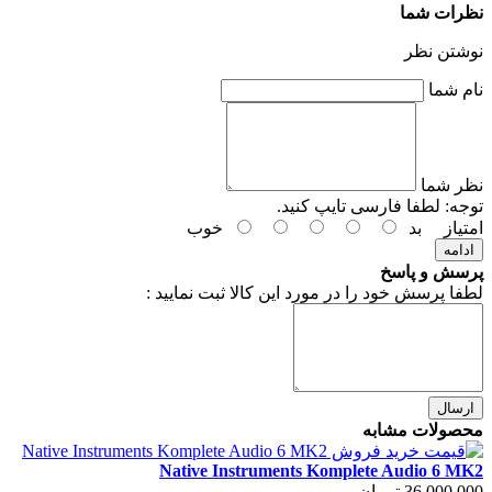
نظرات شما
نوشتن نظر
نام شما
نظر شما
توجه:
لطفا فارسی تایپ کنید.
امتیاز
بد
خوب
ادامه
پرسش و پاسخ
لطفا پرسش خود را در مورد این کالا ثبت نمایید :
ارسال
محصولات مشابه
Native Instruments Komplete Audio 6 MK2
36,000,000 تومان