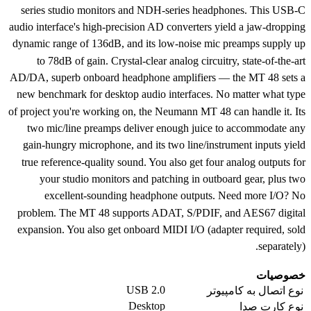
series studio monitors and NDH-series headphones. This USB-C
audio interface's high-precision AD converters yield a jaw-dropping
dynamic range of 136dB, and its low-noise mic preamps supply up
to 78dB of gain. Crystal-clear analog circuitry, state-of-the-art
AD/DA, superb onboard headphone amplifiers — the MT 48 sets a
new benchmark for desktop audio interfaces. No matter what type
of project you're working on, the Neumann MT 48 can handle it. Its
two mic/line preamps deliver enough juice to accommodate any
gain-hungry microphone, and its two line/instrument inputs yield
true reference-quality sound. You also get four analog outputs for
your studio monitors and patching in outboard gear, plus two
excellent-sounding headphone outputs. Need more I/O? No
problem. The MT 48 supports ADAT, S/PDIF, and AES67 digital
expansion. You also get onboard MIDI I/O (adapter required, sold
separately).
خصوصیات
USB 2.0
نوع اتصال به کامپیوتر
Desktop
نوع کارت صدا