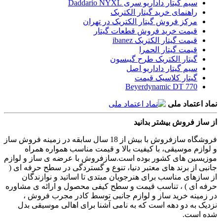
سیم گیتار داداریو سری Daddario NYXL
راهنمای خرید گیتار الکتریک
مرکز فروش گیتار الکتریک در تهران
قیمت خرید فروش قطعات گیتار
قیمت گیتار الکتریک ibanez
قیمت گیتار الحمرا
گیتار الکتریک طرح گیبسون
سیم گیتار داداریو اصل
گیتار کلاسیک قیمت
Beyerdynamic DT 770
نماد اعتماد ملی
از ساز فروش بیشتر بدانید
فروشگاه سازفروش با بیش از 18 سال سابقه در زمینه فروش ساز
و لوازم موسیقی، با کیفیت بالا و قیمت مناسب همواره همراه
موزیسین های کشور بوده است.سازفروش با عرضه ی ساز و لوازم
جانبی از برند های معتبر دنیا، تنوع و گستردگی در سطح حرفه ای (
از سازهای مناسب برای هنرجویان مبتدی تا اساتید و نوازندگان
حرفه ای ) ، تناسب قیمت و سطح کیفی محصول و ارائه ی مشاوره
در زمینه خرید ساز و لوازم جانبی توسط کادر مجرب فروش ،
نزدیک به دو دهه است که به نامی آشنا برای اهالی موسیقی بدل
شده است.