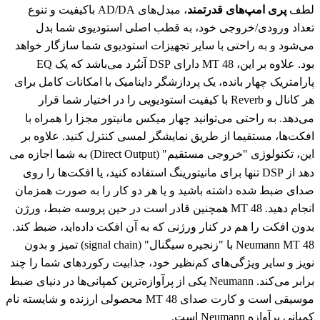
لطف
پری امپ‌های قدرتمند
، مبدل‌های AD/DA باکیفیت و تنوع
تعداد ورودی/خروجی خود، به قطب اصلی استودیوی شما بدل
می‌شود و به راحتی با سایر تجهیزات استودیوی شما سازگار خواهد
بود. علاوه بر این، MT 48 دارای DSP آنبُرد می‌باشد که یک EQ
پارامتریک چهار بانده، یک پردازشگر داینامیک با امکانات کامل برای
هر کانال و Reverb با کیفیت استودیویی را در اختیار شما قرار
می‌دهد. به راحتی می‌توانید چهار میکس مانیتور مجزا را همراه با
افکت‌ها، مستقیما از طریق نمایشگر لمسی کنترل کنید. علاوه بر
این، تکنولوژی "خروجی مستقیم" (Direct Output) به شما اجازه می
دهد از DSP تنها برای مانیتورینگ استفاده کنید، یا افکت‌ها را روی
صدای ضبط شده داشته باشید و یا هر دو کار را به صورت همزمان
انجام دهید. MT 48 همچنین قادر است در حین پروسه ضبط، ورژن
بدون افکت را هم در کنار ورژنی که به آن افکت داده‌اید، ضبط کند.
Neumann MT 48 با "زنجیره سیگنال" (signal chain) تمیز و بدون
نویز و سایر ویژگی‌های کم‌نظیر خود، جذابیت رکورد‌های شما را چند
برابر می‌کند. Neumann یکی از پرآوازه‌ترین کمپانی‌ها در دنیای ضبط
موسیقی است و کارت صدای MT 48 محصولی ارزنده و شایسته نام
کمپانی پرآوازه Neumann است.