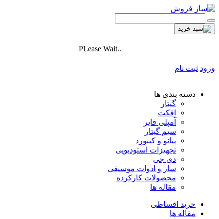
PLease Wait..
ورود
ثبت نام
دسته بندی ها
گیتار
افکت
آمپلی فایر
سیم گیتار
پیانو و کیبورد
تجهیزات استودیویی
دی جی
ساز و ادوات موسیقی
محصولات کارکرده
مقاله ها
خرید اقساطی
مقاله ها