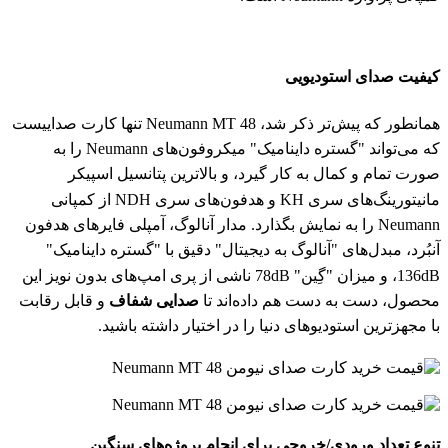
کیفیت صدای استودیویی
همانطور که پیش‌تر ذکر شد، Neumann MT 48 تنها کارت صداییست
که می‌تواند "گستره داینامیک" میکروفون‌های Neumann را به
صورت تمام و کمال به کار گیرد، و بالاترین پتانسیل اسپیکر
مانیتورینگ‌های سری KH و هدفون‌های سری NDH از کمپانی
Neumann را به نمایش بگذارد. مدار آنالوگ، آمپلی فایر‌های هدفون
آنبُرد، مبدل‌های "آنالوگ به دیجیتال" دقیق با "گستره داینامیک"
136dB، و میزان "گِین" 78dB ناشی از پری امپ‌های بدون نویز این
محصول، دست به دست هم داده‌اند تا
صدایی شفاف
و قابل رقابت
با مجهزترین استودیوهای دنیا را در اختیار داشته باشید.
تنوع تعداد ورودی/خروجی برای انجام پروژه‌های سنگین