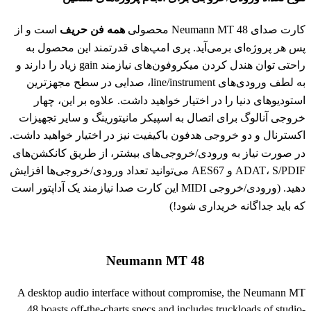
کارت صدای Neumann MT 48 محصولی
همه فن حریف
است و از
پس هر پروژه‌ای برمی‌آید. پری امپ‌های قدرتمند این محصول به
راحتی توان هندل کردن میکروفون‌های نیازمند gain زیاد را دارند و
به لطف ورودی‌های line/instrument، صدایی در سطح مجهزترین
استودیوهای دنیا را در اختیار خواهید داشت. علاوه بر این، چهار
خروجی آنالوگ برای اتصال به اسپیکر مانیتورینگ و سایر تجهیزات
اکسترنال و دو خروجی هدفون باکیفیت نیز در اختیار خواهید داشت.
در صورت نیاز به ورودی/خروجی‌های بیشتر، از طریق کانکشن‌های
ADAT، S/PDIF و AES67 می‌توانید تعداد ورودی/خروجی‌ها افزایش
دهید. (ورودی/خروجی MIDI این کارت صدا نیازمند یک آداپتور است
که باید جداگانه خریداری شود!)
Neumann MT 48
A desktop audio interface without compromise, the Neumann MT
48 boasts off-the-charts specs and includes truckloads of studio-