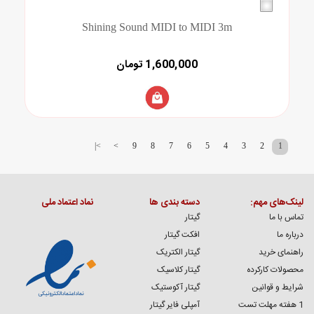
Shining Sound MIDI to MIDI 3m
1,600,000 تومان
>|
>
9
8
7
6
5
4
3
2
1
لینک‌های مهم:
دسته بندی ها
نماد اعتماد ملی
تماس با ما
گیتار
درباره ما
افکت گیتار
راهنمای خرید
گیتار الکتریک
محصولات کارکرده
گیتار کلاسیک
شرایط و قوانین
گیتار آکوستیک
1 هفته مهلت تست
آمپلی فایر گیتار