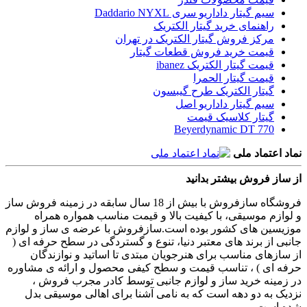
سیم گیتار داداریو سری Daddario NYXL
راهنمای خرید گیتار الکتریک
مرکز فروش گیتار الکتریک در تهران
قیمت خرید فروش قطعات گیتار
قیمت گیتار الکتریک ibanez
قیمت گیتار الحمرا
گیتار الکتریک طرح گیبسون
سیم گیتار داداریو اصل
گیتار کلاسیک قیمت
Beyerdynamic DT 770
نماد اعتماد ملی
از ساز فروش بیشتر بدانید
فروشگاه سازفروش با بیش از 18 سال سابقه در زمینه فروش ساز
و لوازم موسیقی، با کیفیت بالا و قیمت مناسب همواره همراه
موزیسین های کشور بوده است.سازفروش با عرضه ی ساز و لوازم
جانبی از برند های معتبر دنیا، تنوع و گستردگی در سطح حرفه ای (
از سازهای مناسب برای هنرجویان مبتدی تا اساتید و نوازندگان
حرفه ای ) ، تناسب قیمت و سطح کیفی محصول و ارائه ی مشاوره
در زمینه خرید ساز و لوازم جانبی توسط کادر مجرب فروش ،
نزدیک به دو دهه است که به نامی آشنا برای اهالی موسیقی بدل
شده است.