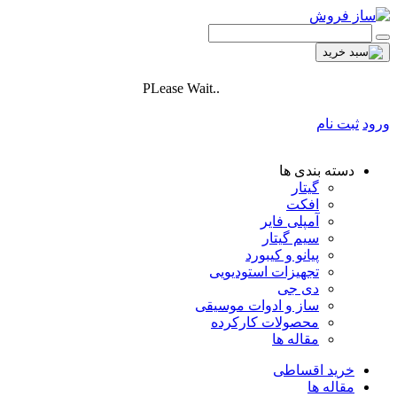
PLease Wait..
ورود
ثبت نام
دسته بندی ها
گیتار
افکت
آمپلی فایر
سیم گیتار
پیانو و کیبورد
تجهیزات استودیویی
دی جی
ساز و ادوات موسیقی
محصولات کارکرده
مقاله ها
خرید اقساطی
مقاله ها