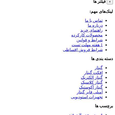
فیلتر ها
×
لینک‌های مهم:
تماس با ما
درباره ما
راهنمای خرید
محصولات کارکرده
شرایط و قوانین
1 هفته مهلت تست
شرایط فروش اقساطی
دسته بندی ها
گیتار
افکت گیتار
گیتار الکتریک
گیتار کلاسیک
گیتار آکوستیک
آمپلی فایر گیتار
تجهیزات استودیویی
برچسب ها
قیمت محصولات فندر