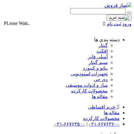
PLease Wait..
ورود
ثبت نام
دسته بندی ها
گیتار
افکت
آمپلی فایر
سیم گیتار
پیانو و کیبورد
تجهیزات استودیویی
دی جی
ساز و ادوات موسیقی
محصولات کارکرده
مقاله ها
خرید اقساطی
مقاله ها
محصولات کارکرده
۰۲۱-۶۶۷۶۳۵۰۰
|
۰۲۱-۶۶۷۶۳۶۰۰