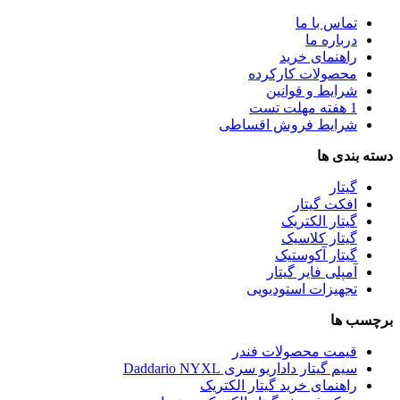
تماس با ما
درباره ما
راهنمای خرید
محصولات کارکرده
شرایط و قوانین
1 هفته مهلت تست
شرایط فروش اقساطی
دسته بندی ها
گیتار
افکت گیتار
گیتار الکتریک
گیتار کلاسیک
گیتار آکوستیک
آمپلی فایر گیتار
تجهیزات استودیویی
برچسب ها
قیمت محصولات فندر
سیم گیتار داداریو سری Daddario NYXL
راهنمای خرید گیتار الکتریک