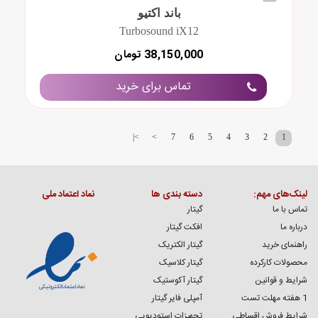
باند اکتیو
Turbosound iX12
38,150,000 تومان
تماس برای خرید
>|
>
7
6
5
4
3
2
1
لینک‌های مهم:
دسته بندی ها
نماد اعتماد ملی
تماس با ما
گیتار
درباره ما
افکت گیتار
راهنمای خرید
گیتار الکتریک
محصولات کارکرده
گیتار کلاسیک
شرایط و قوانین
گیتار آکوستیک
1 هفته مهلت تست
آمپلی فایر گیتار
شرایط فروش اقساطی
تجهیزات استودیویی