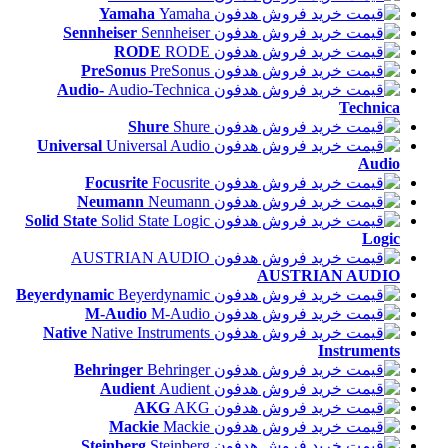
Yamaha
Sennheiser
RODE
PreSonus
Audio-
Technica
Shure
Universal
Audio
Focusrite
Neumann
Solid State
Logic
AUSTRIAN AUDIO
Beyerdynamic
M-Audio
Native
Instruments
Behringer
Audient
AKG
Mackie
Steinberg