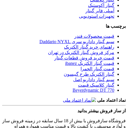
گیتار آکوستیک
آمپلی فایر گیتار
تجهیزات استودیویی
برچسب ها
قیمت محصولات فندر
سیم گیتار داداریو سری Daddario NYXL
راهنمای خرید گیتار الکتریک
مرکز فروش گیتار الکتریک در تهران
قیمت خرید فروش قطعات گیتار
قیمت گیتار الکتریک ibanez
قیمت گیتار الحمرا
گیتار الکتریک طرح گیبسون
سیم گیتار داداریو اصل
گیتار کلاسیک قیمت
Beyerdynamic DT 770
نماد اعتماد ملی
از ساز فروش بیشتر بدانید
فروشگاه سازفروش با بیش از 18 سال سابقه در زمینه فروش ساز
و لوازم موسیقی، با کیفیت بالا و قیمت مناسب همواره همراه