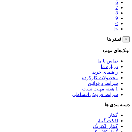
6
7
8
9
>
>|
فیلتر ها
×
لینک‌های مهم:
تماس با ما
درباره ما
راهنمای خرید
محصولات کارکرده
شرایط و قوانین
1 هفته مهلت تست
شرایط فروش اقساطی
دسته بندی ها
گیتار
افکت گیتار
گیتار الکتریک
گیتار کلاسیک