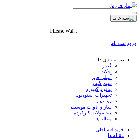
PLease Wait..
ورود
ثبت نام
دسته بندی ها
گیتار
افکت
آمپلی فایر
سیم گیتار
پیانو و کیبورد
تجهیزات استودیویی
دی جی
ساز و ادوات موسیقی
محصولات کارکرده
مقاله ها
خرید اقساطی
مقاله ها