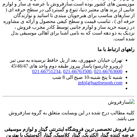
موزیسین های کشور بوده است.سازفروش با عرضه ی ساز و لوازم
جانبی از برند های معتبر دنیا، تنوع و گستردگی در سطح حرفه ای (
از سازهای مناسب برای هنرجویان مبتدی تا اساتید و نوازندگان
حرفه ای ) ، تناسب قیمت و سطح کیفی محصول و ارائه ی مشاوره
در زمینه خرید ساز و لوازم جانبی توسط کادر مجرب فروش ،
نزدیک به دو دهه است که به نامی آشنا برای اهالی موسیقی بدل
شده است.
راههای ارتباط با ما
تهران خیابان جمهوری، بعد از پل حافظ نرسیده به سی تیر
(روبرو چارسو) پاساژ پیروز طبقه دوم واحد های 45/46/47
021-66751234
,
021-66763500
,
021-66763600
شنبه تا پنج شنبه-10 صبح الی 8 شب
info[at]sazforoosh.com
کلیه مطالب درج شده در این وبسایت متعلق به گروه سازفروش
می باشد.
سازفروش تخصصی ترین فروشگاه اینترنتی گیتار و لوازم موسیقی
عرضه کننده گیتار الکتریک, گیتار کلاسیک, گیتار آکوستیک با بهترین