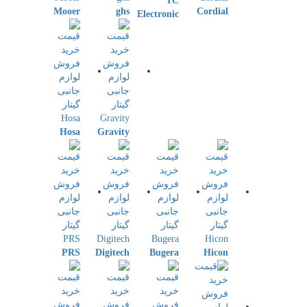
TC
Mooer
ghs
Cordial
Electronic
Hosa
Gravity
PRS
Digitech
Bugera
Hicon