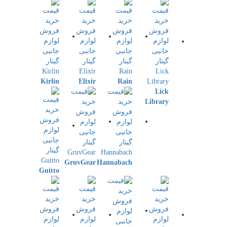
Kirlin
Elixir
Rain
Lick
Library
GruvGear
Hannabach
Guitto