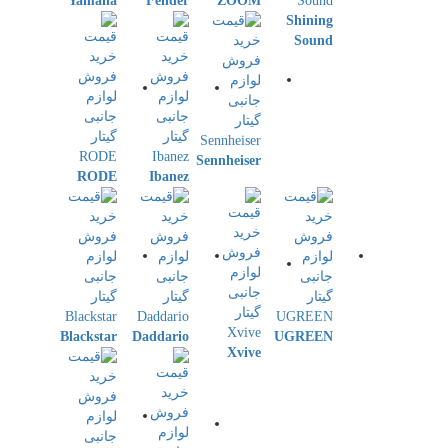
Yamaha
Fender
ZOOM
Shining
Sound
Sennheiser
RODE
Ibanez
Blackstar
Daddario
UGREEN
Xvive