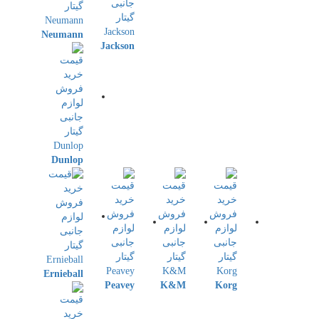
Neumann
Jackson
Dunlop
Ernieball
Peavey
K&M
Korg