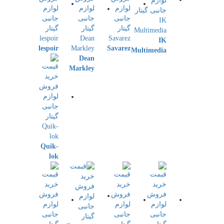
IK
lespoir
Savarez
Multimedia
Dean
Markley
Quik-
lok