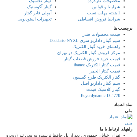
محصولات کارکرده
گیتار کلاسیک
شرایط و قوانین
گیتار آکوستیک
1 هفته مهلت تست
آمپلی فایر گیتار
شرایط فروش اقساطی
تجهیزات استودیویی
برچسب ها
قیمت محصولات فندر
سیم گیتار داداریو سری Daddario NYXL
راهنمای خرید گیتار الکتریک
مرکز فروش گیتار الکتریک در تهران
قیمت خرید فروش قطعات گیتار
قیمت گیتار الکتریک ibanez
قیمت گیتار الحمرا
گیتار الکتریک طرح گیبسون
سیم گیتار داداریو اصل
گیتار کلاسیک قیمت
Beyerdynamic DT 770
نماد اعتماد
ملی
راههای ارتباط با ما
تهران خیابان جمهوری، بعد از پل حافظ نرسیده به سی تیر (روبرو