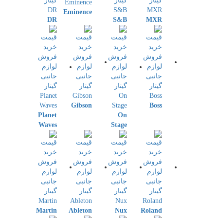
Eminence
DR
S&B
MXR
Gibson
Boss
Planet
On
Waves
Stage
Martin
Ableton
Nux
Roland