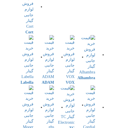
Cort
Alhambra
Labella
ADAM
VOX