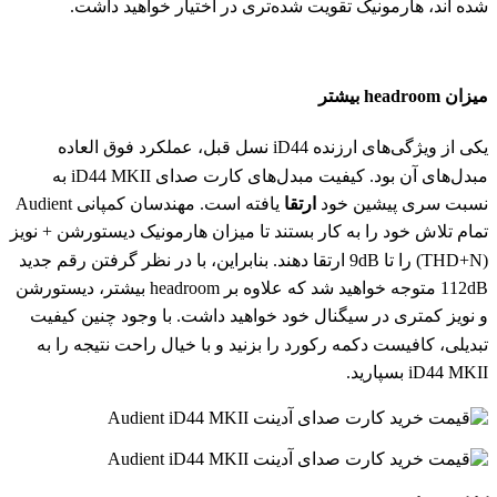
شده اند، هارمونیک تقویت شده‌تری در اختیار خواهید داشت.
میزان headroom بیشتر
یکی از ویژگی‌های ارزنده iD44 نسل قبل، عملکرد فوق العاده
مبدل‌های آن بود. کیفیت مبدل‌های کارت صدای iD44 MKII به
نسبت سری پیشین خود
ارتقا
یافته است. مهندسان کمپانی Audient
تمام تلاش خود را به کار بستند تا میزان هارمونیک دیستورشن + نویز
(THD+N) را تا 9dB ارتقا دهند. بنابراین، با در نظر گرفتن رقم جدید
112dB متوجه خواهید شد که علاوه بر headroom بیشتر، دیستورشن
و نویز کمتری در سیگنال خود خواهید داشت. با وجود چنین کیفیت
تبدیلی، کافیست دکمه رکورد را بزنید و با خیال راحت نتیجه را به
iD44 MKII بسپارید.