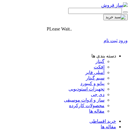
PLease Wait..
ورود
ثبت نام
دسته بندی ها
گیتار
افکت
آمپلی فایر
سیم گیتار
پیانو و کیبورد
تجهیزات استودیویی
دی جی
ساز و ادوات موسیقی
محصولات کارکرده
مقاله ها
خرید اقساطی
مقاله ها