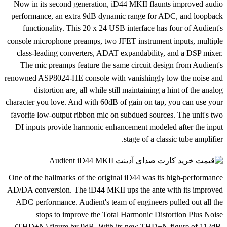
Now in its second generation, iD44 MKII flaunts improved audio
performance, an extra 9dB dynamic range for ADC, and loopback
functionality. This 20 x 24 USB interface has four of Audient's
console microphone preamps, two JFET instrument inputs, multiple
class-leading converters, ADAT expandability, and a DSP mixer.
The mic preamps feature the same circuit design from Audient's
renowned ASP8024-HE console with vanishingly low the noise and
distortion are, all while still maintaining a hint of the analog
character you love. And with 60dB of gain on tap, you can use your
favorite low-output ribbon mic on subdued sources. The unit's two
DI inputs provide harmonic enhancement modeled after the input
stage of a classic tube amplifier.
One of the hallmarks of the original iD44 was its high-performance
AD/DA conversion. The iD44 MKII ups the ante with its improved
ADC performance. Audient's team of engineers pulled out all the
stops to improve the Total Harmonic Distortion Plus Noise
(THD+N) figure by 9dB. With its new THD+N figure of 112dB,