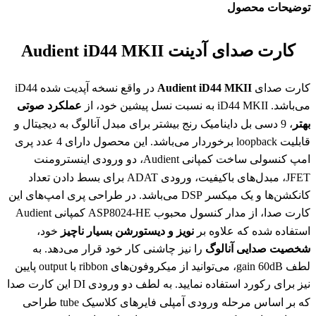
توضیحات محصول
کارت صدای آدینت Audient iD44 MKII
کارت صدای
Audient iD44 MKII
در واقع نسخه آپدیت شده iD44
می‌باشد. iD44 MKII به نسبت نسل پیشین خود، از
عملکرد صوتی
بهتر
، 9 دسی بل داینامیک رنج بیشتر برای مبدل آنالوگ به دیجیتال و
قابلیت loopback برخوردار می‌باشد. این محصول دارای 4 عدد پری
امپ کنسولی ساخت کمپانی Audient، دو ورودی اینسترومنت
JFET، مبدل‌های باکیفیت، ورودی ADAT برای بسط دادن تعداد
کانکشن‌ها و یک میکسر DSP می‌باشد. در طراحی پری امپ‌های این
کارت صدا، از مدار کنسول محبوب ASP8024-HE کمپانی Audient
استفاده شده که علاوه بر
نویز و دیستورشن بسیار ناچیز
خود،
شخصیت صدایی آنالوگ
را نیز چاشنی کار خود قرار می‌دهد. به
لطف gain 60dB، می‌توانید از میکروفون‌های ribbon با output پایین
نیز برای رکورد استفاده نمایید. به لطف دو ورودی DI این کارت صدا
که بر اساس مرحله ورودی آمپلی فایرهای کلاسیک tube طراحی