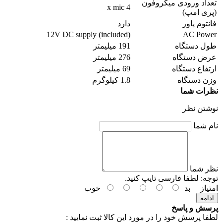
تعداد ورودی میکروفون
4 x mic
(پری امپ)
فانتوم پاور
دارد
12V DC supply (included)
AC Power
طول دستگاه
191 میلیمتر
عرض دستگاه
276 میلیمتر
ارتفاع دستگاه
69 میلیمتر
وزن دستگاه
1.8 کیلوگرم
نظرات شما
نوشتن نظر
نام شما
نظر شما
توجه:
لطفا فارسی تایپ کنید.
امتیاز
بد
خوب
ادامه
پرسش و پاسخ
لطفا پرسش خود را در مورد این کالا ثبت نمایید :