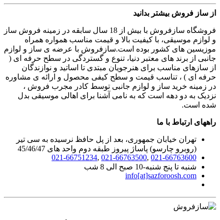
از ساز فروش بیشتر بدانید
فروشگاه سازفروش با بیش از 18 سال سابقه در زمینه فروش ساز
و لوازم موسیقی، با کیفیت بالا و قیمت مناسب همواره همراه
موزیسین های کشور بوده است.سازفروش با عرضه ی ساز و لوازم
جانبی از برند های معتبر دنیا، تنوع و گستردگی در سطح حرفه ای (
از سازهای مناسب برای هنرجویان مبتدی تا اساتید و نوازندگان
حرفه ای ) ، تناسب قیمت و سطح کیفی محصول و ارائه ی مشاوره
در زمینه خرید ساز و لوازم جانبی توسط کادر مجرب فروش ،
نزدیک به دو دهه است که به نامی آشنا برای اهالی موسیقی بدل
شده است.
راههای ارتباط با ما
تهران خیابان جمهوری، بعد از پل حافظ نرسیده به سی تیر
(روبرو چارسو) پاساژ پیروز طبقه دوم واحد های 45/46/47
021-66751234
,
021-66763500
,
021-66763600
شنبه تا پنج شنبه-10 صبح الی 8 شب
info[at]sazforoosh.com