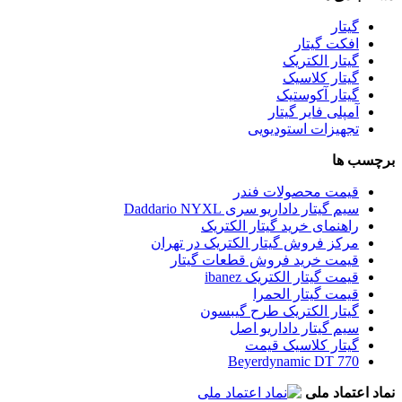
گیتار
افکت گیتار
گیتار الکتریک
گیتار کلاسیک
گیتار آکوستیک
آمپلی فایر گیتار
تجهیزات استودیویی
برچسب ها
قیمت محصولات فندر
سیم گیتار داداریو سری Daddario NYXL
راهنمای خرید گیتار الکتریک
مرکز فروش گیتار الکتریک در تهران
قیمت خرید فروش قطعات گیتار
قیمت گیتار الکتریک ibanez
قیمت گیتار الحمرا
گیتار الکتریک طرح گیبسون
سیم گیتار داداریو اصل
گیتار کلاسیک قیمت
Beyerdynamic DT 770
نماد اعتماد ملی