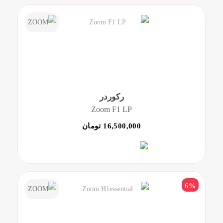
رکوردر
Zoom F1 LP
16,500,000 تومان
6
%