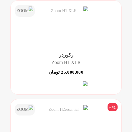
رکوردر
Zoom H1 XLR
25,000,000 تومان
6
%