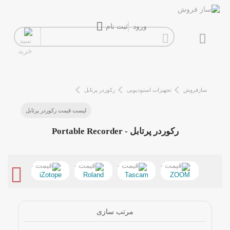
ورود
ثبت نام
گیتار
افکت
سازفروش
تجهیزات استودیویی
رکوردر پرتابل
آمپلی فایر
لیست قیمت رکوردر پرتابل
سیم گیتار
رکوردر پرتابل - Portable Recorder
پیانو و کیبورد
تجهیزات استودیویی
iZotope
Roland
Tascam
ZOOM
دی جی
ساز و ادوات موسیقی
مرتب سازی
محصولات کارکرده