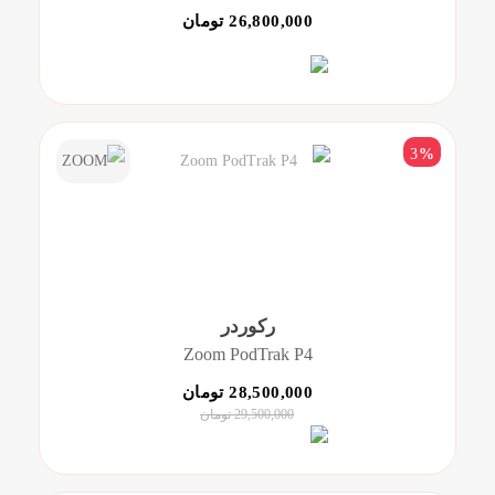
26,800,000 تومان
3
%
رکوردر
Zoom PodTrak P4
28,500,000 تومان
29,500,000 تومان