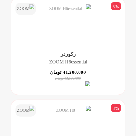
5
%
رکوردر
ZOOM H6essential
41,200,000 تومان
43,500,000 تومان
8
%