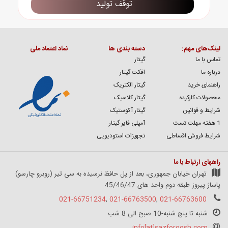
توقف تولید
لینک‌های مهم:
دسته بندی ها
نماد اعتماد ملی
تماس با ما
گیتار
درباره ما
افکت گیتار
راهنمای خرید
گیتار الکتریک
محصولات کارکرده
گیتار کلاسیک
شرایط و قوانین
گیتار آکوستیک
1 هفته مهلت تست
آمپلی فایر گیتار
شرایط فروش اقساطی
تجهیزات استودیویی
راههای ارتباط با ما
تهران خیابان جمهوری، بعد از پل حافظ نرسیده به سی تیر (روبرو چارسو)
پاساژ پیروز طبقه دوم واحد های 45/46/47
021-66751234
,
021-66763500
,
021-66763600
شنبه تا پنج شنبه-10 صبح الی 8 شب
info[at]sazforoosh.com