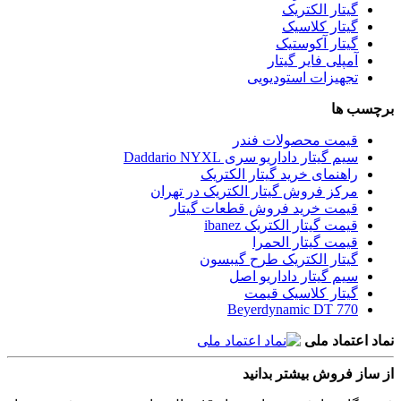
گیتار الکتریک
گیتار کلاسیک
گیتار آکوستیک
آمپلی فایر گیتار
تجهیزات استودیویی
برچسب ها
قیمت محصولات فندر
سیم گیتار داداریو سری Daddario NYXL
راهنمای خرید گیتار الکتریک
مرکز فروش گیتار الکتریک در تهران
قیمت خرید فروش قطعات گیتار
قیمت گیتار الکتریک ibanez
قیمت گیتار الحمرا
گیتار الکتریک طرح گیبسون
سیم گیتار داداریو اصل
گیتار کلاسیک قیمت
Beyerdynamic DT 770
نماد اعتماد ملی
از ساز فروش بیشتر بدانید