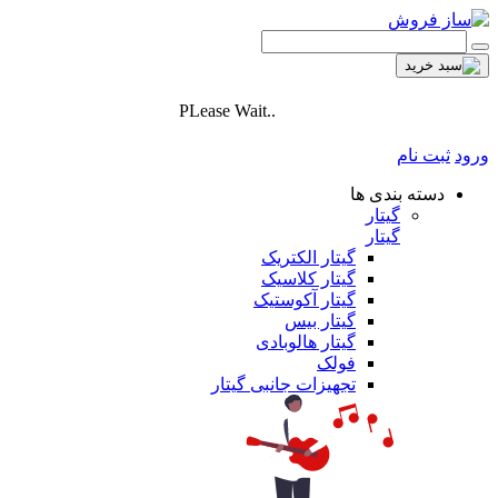
PLease Wait..
ورود
ثبت نام
دسته بندی ها
گیتار
گیتار
گیتار الکتریک
گیتار کلاسیک
گیتار آکوستیک
گیتار بیس
گیتار هالوبادی
فولک
تجهیزات جانبی گیتار