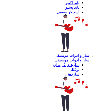
باند اکتیو
باند پسیو
اسپیکر سقفی
ساز و ادوات موسیقی
ساز و ادوات موسیقی
سازهای کوبه ای
یوکللی
سازدهنی