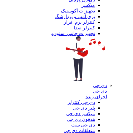
میکسر
تجهیزات آکوستیک
پری آمپ و پردازشگر
کنترلر نرم افزار
کنترلر صدا
تجهیزات جانبی استودیو
دی جی
دی جی
اجرای زنده
دی جی کنترلر
پلیر دی جی
میکسر دی جی
هدفون دی جی
دی جی ست
متعلقات دی جی