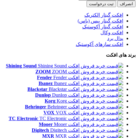
انصراف
ثبت درخواست
افکت گیتار الکتریک
افکت گیتار بیس (باس)
افکت گیتار آکوستیک
افکت وکال
پدال برد
افکت سازهای آکوستیک
برند های افکت
Shining Sound
ZOOM
Fender
Ibanez
Blackstar
Dunlop
Korg
Behringer
VOX
TC Electronic
Mooer
Digitech
MXR