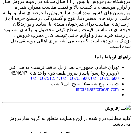
فروشگاه سازفروش با بیش از 18 سال سابقه در زمینه فروش ساز
و لوازم موسیقی، با کیفیت بالا و قیمت مناسب همواره همراه
موزیسین های کشور بوده است.سازفروش با عرضه ی ساز و لوازم
جانبی از برند های معتبر دنیا، تنوع و گستردگی در سطح حرفه ای (
از سازهای مناسب برای هنرجویان مبتدی تا اساتید و نوازندگان
حرفه ای ) ، تناسب قیمت و سطح کیفی محصول و ارائه ی مشاوره
در زمینه خرید ساز و لوازم جانبی توسط کادر مجرب فروش ،
نزدیک به دو دهه است که به نامی آشنا برای اهالی موسیقی بدل
شده است.
راههای ارتباط با ما
تهران خیابان جمهوری، بعد از پل حافظ نرسیده به سی تیر
(روبرو چارسو) پاساژ پیروز طبقه دوم واحد های 45/46/47
021-66751234
,
021-66763500
,
021-66763600
شنبه تا پنج شنبه-10 صبح الی 8 شب
info[at]sazforoosh.com
کلیه مطالب درج شده در این وبسایت متعلق به گروه سازفروش
می باشد.