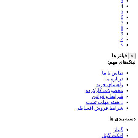
3
4
5
6
7
8
9
>
>|
فیلتر ها
×
لینک‌های مهم:
تماس با ما
درباره ما
راهنمای خرید
محصولات کارکرده
شرایط و قوانین
1 هفته مهلت تست
شرایط فروش اقساطی
دسته بندی ها
گیتار
افکت گیتار