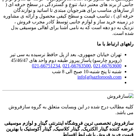
جانبی از برند های معتبر دنیا، تنوع و گستردگی در سطح حرفه ای (
از سازهای مناسب برای هنرجویان مبتدی تا اساتید و نوازندگان
حرفه ای ) ، تناسب قیمت و سطح کیفی محصول و ارائه ی مشاوره
در زمینه خرید ساز و لوازم جانبی توسط کادر مجرب فروش ،
نزدیک به دو دهه است که به نامی آشنا برای اهالی موسیقی بدل
شده است.
راههای ارتباط با ما
تهران خیابان جمهوری، بعد از پل حافظ نرسیده به سی تیر
(روبرو چارسو) پاساژ پیروز طبقه دوم واحد های 45/46/47
021-66751234
,
021-66763500
,
021-66763600
شنبه تا پنج شنبه-10 صبح الی 8 شب
info[at]sazforoosh.com
کلیه مطالب درج شده در این وبسایت متعلق به گروه سازفروش
می باشد.
سازفروش تخصصی ترین فروشگاه اینترنتی گیتار و لوازم موسیقی
عرضه کننده گیتار الکتریک, گیتار کلاسیک, گیتار آکوستیک با بهترین
قیمت خرید فروش با شرایط اقساط