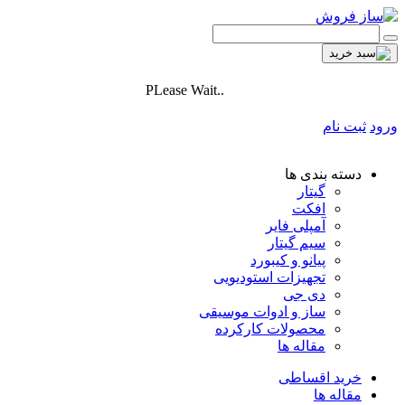
PLease Wait..
ورود
ثبت نام
دسته بندی ها
گیتار
افکت
آمپلی فایر
سیم گیتار
پیانو و کیبورد
تجهیزات استودیویی
دی جی
ساز و ادوات موسیقی
محصولات کارکرده
مقاله ها
خرید اقساطی
مقاله ها