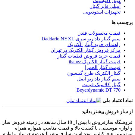
گیتار آکوستیک
آمپلی فایر گیتار
تجهیزات استودیویی
برچسب ها
قیمت محصولات فندر
سیم گیتار داداریو سری Daddario NYXL
راهنمای خرید گیتار الکتریک
مرکز فروش گیتار الکتریک در تهران
قیمت خرید فروش قطعات گیتار
قیمت گیتار الکتریک ibanez
قیمت گیتار الحمرا
گیتار الکتریک طرح گیبسون
سیم گیتار داداریو اصل
گیتار کلاسیک قیمت
Beyerdynamic DT 770
نماد اعتماد ملی
از ساز فروش بیشتر بدانید
فروشگاه سازفروش با بیش از 18 سال سابقه در زمینه فروش ساز
و لوازم موسیقی، با کیفیت بالا و قیمت مناسب همواره همراه
موزیسین های کشور بوده است.سازفروش با عرضه ی ساز و لوازم