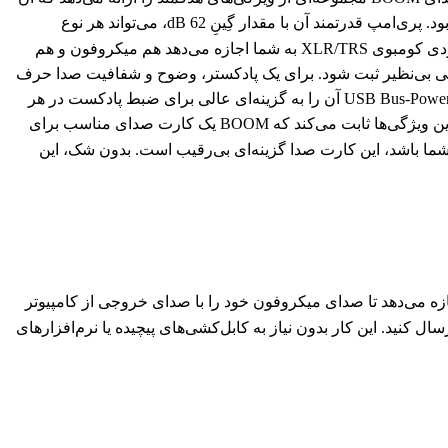
را به ابزاری ایده‌آل برای طیف وسیعی از تولیدکنندگان محتوا تبدیل می‌کند. اگر موزیسین هستید، Apogee BOOM بهترین دوست شما خواهد بود. پری‌امپ قدرتمند آن با مقدار گِینِ 62 dB، می‌تواند هر نوع
میکروفونی، از جمله میکروفون‌های داینامیک حساسی مانند Shure SM7B را بدون نیاز به پری‌امپ جانبی، به بهترین شکل راه‌اندازی کند. ورودی کومبوی XLR/TRS به شما اجازه می‌دهد هم میکروفون و هم
 دقتی بی‌نظیر ثبت شود. برای یک پادکستر، وضوح و شفافیت صدا حرف
اول را می‌زند. پری‌امپ‌ خوش‌صدا و کم‌نویز BOOM، صدایی گرم و شفاف ارائه می‌دهد. علاوه بر این، ابعاد کوچک و تامین برق به صورت USB Bus-Powered آن را به گزینه‌ای عالی برای ضبط پادکست در هر
مکانی تبدیل کرده است. می‌توانید آن را به راحتی در کیف لپ‌تاپ خود قرار دهید و هر کجا که هستید، یک استودیوی ضبط حرفه‌ای برپا کنید. این ویژگی‌ها ثابت می‌کند که BOOM یک کارت صدای مناسب برای
شما باشد، این کارت صدا گزینه‌ای بی‌رقیب است. بدون شک، این
تولیدکنندگان محتوای ویدیویی، قابلیت Loopback است. این ویژگی به شما اجازه می‌دهد تا صدای میکروفون خود را با صدای خروجی از کامپیوتر
وسیقی، صدای بازی یا صدای مهمان در تماس ویدیویی) ترکیب کرده و این ترکیب را مستقیماً به نرم‌افزار استریم خود (مانند OBS) ارسال کنید. این کار بدون نیاز به کابل‌کشی‌های پیچیده یا نرم‌افزارهای