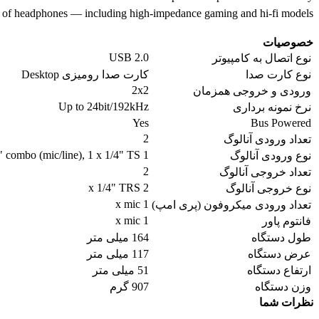
r of headphones — including high-impedance gaming and hi-fi models.
خصوصیات
USB 2.0
نوع اتصال به کامپیوتر
نوع کارت صدا
کارت صدا رومیزی Desktop
2x2
ورودی و خروجی همزمان
Up to 24bit/192kHz
نرخ نمونه برداری
Yes
Bus Powered
2
تعداد ورودی آنالوگ
1 x XLR-1/4" combo (mic/line), 1 x 1/4" TS
نوع ورودی آنالوگ
2
تعداد خروجی آنالوگ
2 x 1/4" TRS
نوع خروجی آنالوگ
1 x mic
تعداد ورودی میکروفون (پری امپ)
1 x mic
فانتوم پاور
طول دستگاه
164 میلی متر
عرض دستگاه
117 میلی متر
ارتفاع دستگاه
51 میلی متر
وزن دستگاه
907 گرم
نظرات شما