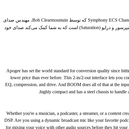
یکی دیگر از ویژگی‌های انقلابی BOOM، پردازشگر سیگنال دیجیتال (DSP) داخلی آن است. این یعنی شما می‌توانید از پلاگین قدرتمند Symphony ECS Channel Strip که توسط Bob Clearmountain، مهندس صدای
مشهور، طراحی شده، به صورت Real-time و با تاخیر نزدیک به صفر (Zero-Latency) استفاده کنید. این پلاگین شامل یک اکولایزر سه باندی، کمپرسور و درایو (Saturation) است که به شما کمک می‌کند صدای خود
Apogee has set the world standard for conversion quality since hi
lower price than ever before. This 2-in/2-out interface lets yo
EQ, compression, and drive. And BOOM does all of that at the input
highly compact and has a steel chassis to handle 
Whether you're a musician, a podcaster, a streamer, or a content cr
DSP. Are you using a dynamic broadcast mic like your favorite podca
for mixing your voice with other audio sources before they hit you