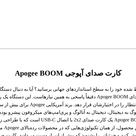
کارت صدای آپوجی Apogee BOOM
ضبط شده خود را به سطح استانداردهای جهانی برسانید؟ آیا به دنبال دس
هیچ‌چیز از تجهیزات گران‌قیمت استودیویی کم نداشته باشد؟ کارت صدای Apogee BOOM د
برای موزیسین‌ها، پادکسترها و استریمر
مقرون‌به‌صرفه و قابل دسترس به نام BOOM ارائ