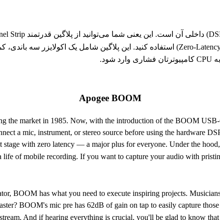
ود.
Apogee BOOM
tting the market in 1985. Now, with the introduction of the BOOM USB-C
u connect a mic, instrument, or stereo source before using the hardwa
 stage with zero latency — a major plus for everyone. Under the hood,
a life of mobile recording. If you want to capture your audio with pris
eator, BOOM has what you need to execute inspiring projects. Musicians 
ster? BOOM's mic pre has 62dB of gain on tap to easily capture those mi
r stream. And if hearing everything is crucial, you'll be glad to know 