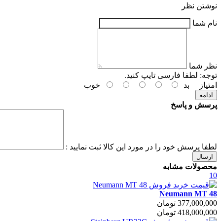
نوشتن نظر
نام شما
نظر شما
توجه:
لطفا فارسی تایپ کنید.
امتیاز
بد
خوب
ادامه
پرسش و پاسخ
لطفا پرسش خود را در مورد این کالا ثبت نمایید :
ارسال
محصولات مشابه
10
Neumann MT 48
377,000,000 تومان
418,000,000 تومان