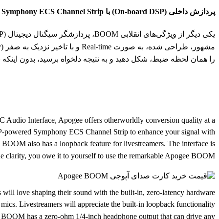
پردازش داخلی (On-board DSP) با Symphony ECS Channel Strip
را همان لحظه ضبط، شکل دهید و به نتیجه دلخواه برسید، بدون اینکه به CPU کامپیوترتان فشاری وارد ش
 Audio Interface, Apogee offers otherworldly conversion quality at a
re DSP-powered Symphony ECS Channel Strip to enhance your signal with
 BOOM also has a loopback feature for livestreamers. The interface is
tine clarity, you owe it to yourself to use the remarkable Apogee BOOM.
will love shaping their sound with the built-in, zero-latency hardware
cs. Livestreamers will appreciate the built-in loopback functionality
that BOOM has a zero-ohm 1/4-inch headphone output that can drive any