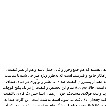
تگاهی هستید که هم جمع‌وجور و قابل حمل باشد و هم از نظر کیفیت،
قیقاً پاسخی به همین نیازهاست. این دستگاه یک راهکار جامع و قدرتمند است که به‌طور ویژه طراحی شده تا مناسب
ها باشد و کیفیتی فراتر از حد انتظار را در اختیارشان قرار دهد. برند آمریکایی Apogee برای بیش از سه دهه، از پیشروان کیفیت صدای بی‌نظیر و نوآوری در دنیای صدای
دیجیتال بوده است. این کمپانی همواره در زمینه طراحی مبدل‌های آنالوگ به دیجیتال، دیجیتال به آنالوگ و پری‌امپ‌های میکروفون پیشرو بوده است. حالا، Apogee تمام این تخصص و کیفیت را در یک پکیج کوچک،
ه کرده است. Apogee BOOM یک کارت صدای 2x2 با اتصال USB-C است که با طراحی زیبا و بدنه‌ فولادی مستحکم خود، از همان ابتدا حس یک کالای باکیفیت
را منتقل می‌کند. اما زیبایی آن تنها به ظاهرش خلاصه نمی‌شود. در این محصول، از همان تکنولوژی‌هایی که در محصولات رده‌بالای Apogee مانند Symphony یافت می‌شود، استفاده شده است. این کارت صدا به
شما اجازه می‌دهد تا با وضوح بالا (تا 24-bit/192kHz) صدا را ضبط و پخش کنید و جزئیاتی را بشنوید که پیش از این از دست می‌دادید. کارت صدای BOOM مجموعه‌ای از ویژگی‌های هدفمند را ارائه می‌دهد که آن