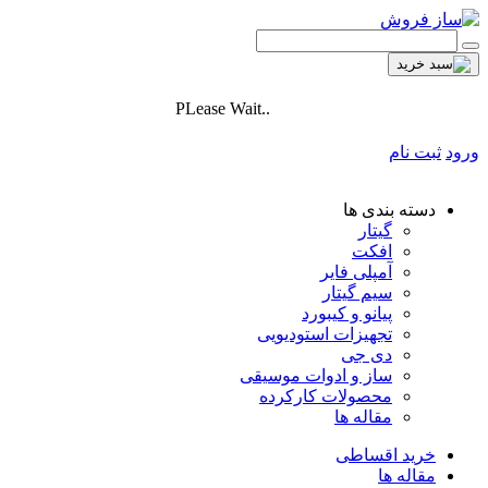
PLease Wait..
ورود
ثبت نام
دسته بندی ها
گیتار
افکت
آمپلی فایر
سیم گیتار
پیانو و کیبورد
تجهیزات استودیویی
دی جی
ساز و ادوات موسیقی
محصولات کارکرده
مقاله ها
خرید اقساطی
مقاله ها