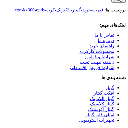
برچسب ها:
قیمت-خرید-گیتار-الکتریک-کرت-cort-kx300-oprb
لینک‌های مهم:
تماس با ما
درباره ما
راهنمای خرید
محصولات کارکرده
شرایط و قوانین
1 هفته مهلت تست
شرایط فروش اقساطی
دسته بندی ها
گیتار
افکت گیتار
گیتار الکتریک
گیتار کلاسیک
گیتار آکوستیک
آمپلی فایر گیتار
تجهیزات استودیویی