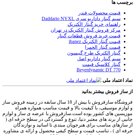
برچسب ها
قیمت محصولات فندر
سیم گیتار داداریو سری Daddario NYXL
راهنمای خرید گیتار الکتریک
مرکز فروش گیتار الکتریک در تهران
قیمت خرید فروش قطعات گیتار
قیمت گیتار الکتریک ibanez
قیمت گیتار الحمرا
گیتار الکتریک طرح گیبسون
سیم گیتار داداریو اصل
گیتار کلاسیک قیمت
Beyerdynamic DT 770
نماد اعتماد ملی
از ساز فروش بیشتر بدانید
فروشگاه سازفروش با بیش از 18 سال سابقه در زمینه فروش ساز
و لوازم موسیقی، با کیفیت بالا و قیمت مناسب همواره همراه
موزیسین های کشور بوده است.سازفروش با عرضه ی ساز و لوازم
جانبی از برند های معتبر دنیا، تنوع و گستردگی در سطح حرفه ای (
از سازهای مناسب برای هنرجویان مبتدی تا اساتید و نوازندگان
حرفه ای ) ، تناسب قیمت و سطح کیفی محصول و ارائه ی مشاوره