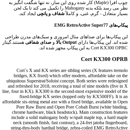
چوب افرا (Maple) کار شده روی این ساز، نه تنها شگفت انگیز به
نظر می رسد بلکه بدنه Mahogany را تکمیل می کند تا یک لحن
بسیار متعادل - گرم، غنی، و کاملاً
شفاف و پانچی
ایجاد کند.
پیکاپ‌های EMG RetroActive Super77
این پیکاپ‌ها برای صداهای متال امروزی و سبک‌های مدرن طراحی
شده اند. این پیکاپ‌ها دارای
Output بالا
و
صدای شفافی
هستند.گیتار
Cort KX300 OPBC به این پیکاپ مجهز شده اند.
Cort KX300 OPRB
Cort`s X and KX series are sibling series (X features tremolo
bridges, KX fixed) which offer modern, affordable take on the
ubiquitous Superstrat/Soloist concept. Both series were redesigned
and refreshed for 2018, receiving a total of nine models (five in X
line, four in KX). KX300 is the second-most expensive model of the
fixed-bridge KX series (topped only by KX500FF). It is an
affordable six-string metal axe with a fixed bridge, available in Open
Pore Raw Burst and Open Pore Cobalt Burst (white binding,
chrome hardware, black headstock). Main construction features
include a solid mahogany body w/spalt maple top, a hard maple
neck (smooth finish, fast contour), a 24-fret jatoba fingerboard,
string-thru-body hardtail bridge, zebra-coiled EMG RetroActive