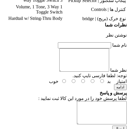
3 Way Toggle Switch
پیکاپ سلکتور | Pickup Selector
1 Volume, 1 Tone, 3 Way
کنترل ها | Controls
Toggle Switch
Hardtail w/ String-Thru Body
نوع خرک (بریج) | bridge
نظرات شما
نوشتن نظر
نام شما
نظر شما
توجه:
لطفا فارسی تایپ کنید.
امتیاز
بد
خوب
ادامه
پرسش و پاسخ
لطفا پرسش خود را در مورد این کالا ثبت نمایید :
ارسال