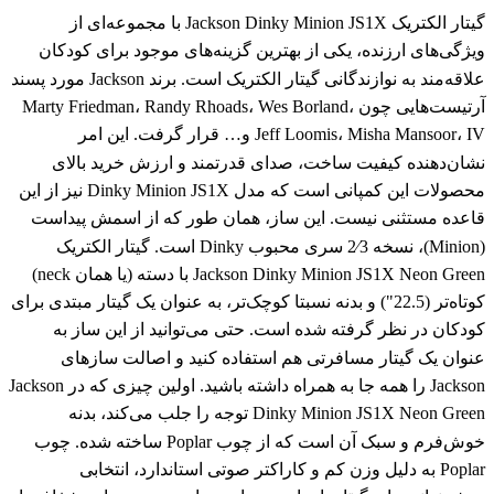
گیتار الکتریک Jackson Dinky Minion JS1X با مجموعه‌ای از
ویژگی‌های ارزنده، یکی از بهترین گزینه‌های موجود برای کودکان
علاقه‌مند به نوازندگانی گیتار الکتریک است. برند Jackson مورد پسند
آرتیست‌هایی چون Marty Friedman، Randy Rhoads، Wes Borland،
Jeff Loomis، Misha Mansoor، IV و… قرار گرفت. این امر
نشان‌دهنده کیفیت ساخت، صدای قدرتمند و ارزش خرید بالای
محصولات این کمپانی است که مدل Dinky Minion JS1X نیز از این
قاعده مستثنی نیست. این ساز، همان طور که از اسمش پیداست
(Minion)، نسخه 2⁄3 سری محبوب Dinky است. گیتار الکتریک
Jackson Dinky Minion JS1X Neon Green با دسته (یا همان neck)
کوتاه‌تر (22.5") و بدنه نسبتا کوچک‌تر، به عنوان یک گیتار مبتدی برای
کودکان در نظر گرفته شده است. حتی می‌توانید از این ساز به
عنوان یک گیتار مسافرتی هم استفاده کنید و اصالت سازهای
Jackson را همه جا به همراه داشته باشید. اولین چیزی که در Jackson
Dinky Minion JS1X Neon Green توجه را جلب می‌کند، بدنه
خوش‌فرم و سبک آن است که از چوب Poplar ساخته شده. چوب
Poplar به دلیل وزن کم و کاراکتر صوتی استاندارد، انتخابی