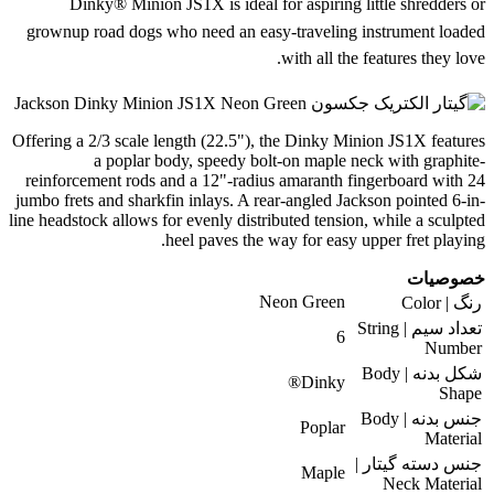
Dinky® Minion JS1X is ideal for aspiring little shredders or
grownup road dogs who need an easy-traveling instrument loaded
with all the features they love.
Offering a 2/3 scale length (22.5"), the Dinky Minion JS1X features
a poplar body, speedy bolt-on maple neck with graphite-
reinforcement rods and a 12"-radius amaranth fingerboard with 24
jumbo frets and sharkfin inlays. A rear-angled Jackson pointed 6-in-
line headstock allows for evenly distributed tension, while a sculpted
heel paves the way for easy upper fret playing.
خصوصیات
Neon Green
رنگ | Color
تعداد سیم | String
6
Number
شکل بدنه | Body
Dinky®
Shape
جنس بدنه | Body
Poplar
Material
جنس دسته گیتار |
Maple
Neck Material