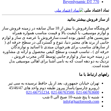
Beyerdynamic DT 770
نماد اعتماد ملی
از ساز فروش بیشتر بدانید
فروشگاه سازفروش با بیش از 18 سال سابقه در زمینه فروش ساز
و لوازم موسیقی، با کیفیت بالا و قیمت مناسب همواره همراه
موزیسین های کشور بوده است.سازفروش با عرضه ی ساز و لوازم
جانبی از برند های معتبر دنیا، تنوع و گستردگی در سطح حرفه ای (
از سازهای مناسب برای هنرجویان مبتدی تا اساتید و نوازندگان
حرفه ای ) ، تناسب قیمت و سطح کیفی محصول و ارائه ی مشاوره
در زمینه خرید ساز و لوازم جانبی توسط کادر مجرب فروش ،
نزدیک به دو دهه است که به نامی آشنا برای اهالی موسیقی بدل
شده است.
راههای ارتباط با ما
تهران خیابان جمهوری، بعد از پل حافظ نرسیده به سی تیر
(روبرو چارسو) پاساژ پیروز طبقه دوم واحد های 45/46/47
021-66751234
,
021-66763500
,
021-66763600
شنبه تا پنج شنبه-10 صبح الی 8 شب
info[at]sazforoosh.com