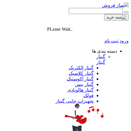
PLease Wait..
ورود
ثبت نام
دسته بندی ها
گیتار
گیتار
گیتار الکتریک
گیتار کلاسیک
گیتار آکوستیک
گیتار بیس
گیتار هالوبادی
فولک
تجهیزات جانبی گیتار