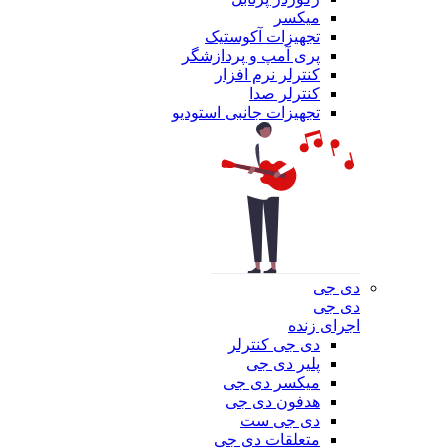
میکسر
تجهیزات آکوستیک
پری آمپ و پردازشگر
کنترلر نرم افزار
کنترلر صدا
تجهیزات جانبی استودیو
دی جی
دی جی
اجرای زنده
دی جی کنترلر
پلیر دی جی
میکسر دی جی
هدفون دی جی
دی جی ست
متعلقات دی جی