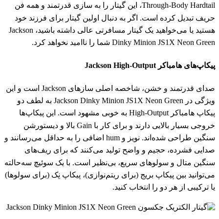
Through-Body Hardtail، این گیتار را به سازی قدرتمند و همه‌ فن
حریف تبدیل کرده است. اگر به دنبال اولین گیتار برای فرزند خود
هستید یا می‌خواهید یک گیتار مسافرتی عالی داشته باشید، Jackson
Dinky Minion JS1X Neon Green شما را ناامید نخواهد کرد.
پیکاپ‌های هامباکر Jackson High-Output
صدای قدرتمند و خشن، شاخصه اصلی سازهای Jackson است و این
ویژگی در Jackson Dinky Minion JS1X Neon Green به لطف دو
پیکاپ هامباکر High-Output به خوبی مشهود است. این پیکاپ‌ها
خروجی بسیار بالایی دارند و برای کار با Gain بالا و دیستورشن
سنگین طراحی شده‌اند. نویز و hum اضافی را به حداقل می‌رسانند و
صدایی فشرده، حجیم و واضح تولید می‌کنند که برای ریف‌های
سنگین متال و سولوهای سریع، بی‌نظیر است. با یک سوئیچ سه‌حالته
می‌توانید بین پیکاپ بریج (برای ریتم‌نوازی)، پیکاپ نِک (برای سولوها)
یا ترکیبی از هر دو را انتخاب کنید.