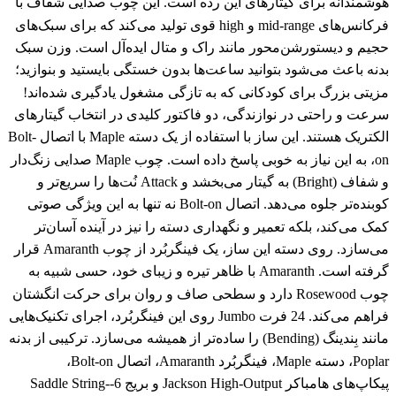
هوشمندانه برای گیتارهای این رده است. این چوب صدایی شفاف با
فرکانس‌های mid-range و high قوی تولید می‌کند که برای سبک‌های
حجیم و دیستورشن‌محور مانند راک و متال ایده‌آل است. وزن سبک
بدنه باعث می‌شود بتوانید ساعت‌ها بدون خستگی بایستید و بنوازید؛
مزیتی بزرگ برای کودکانی که به تازگی مشغول یادگیری شده‌اند!
سرعت و راحتی در نوازندگی، دو فاکتور کلیدی در انتخاب گیتارهای
الکتریک هستند. این ساز با استفاده از یک دسته Maple با اتصال Bolt-
on، به این نیاز به خوبی پاسخ داده است. چوب Maple صدایی زنگ‌دار
و شفاف (Bright) به گیتار می‌بخشد و Attack نُت‌ها را سریع‌تر و
کوبنده‌تر جلوه می‌دهد. اتصال Bolt-on نه تنها به این ویژگی صوتی
کمک می‌کند، بلکه تعمیر و نگهداری دسته را نیز در آینده آسان‌تر
می‌سازد. روی دسته این ساز، یک فینگربُرد از چوب Amaranth قرار
گرفته است. Amaranth با ظاهر تیره و زیبای خود، حسی شبیه به
چوب Rosewood دارد و سطحی صاف و روان برای حرکت انگشتان
فراهم می‌کند. 24 فرت Jumbo روی این فینگربُرد، اجرای تکنیک‌هایی
مانند بِندینگ (Bending) را ساده‌تر از همیشه می‌سازد. ترکیبی از بدنه
Poplar، دسته Maple، فینگربُرد Amaranth، اتصال Bolt-on،
پیکاپ‌های هامباکر Jackson High-Output و بریج 6-Saddle String-