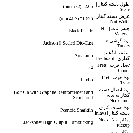
طول دسته گیتار |
22.5" (572 mm)
Scale
عرض دسته گیتار |
1.625" (41.3 mm)
Nut Width
جنس نات | Nut
Black Plastic
Material
نوع گوشی ها |
Jackson® Sealed Die-Cast
Tuners
صفحه انگشت
Amaranth
گذاری | Fretboard
تعداد فرت | Frets
24
Count
نوع فرت | Fret
Jumbo
Type
نوع اتصال دسته
Bolt-On with Graphite Reinforcement and
گیتار به بدنه |
Scarf Joint
Neck Joint
نوع صدف کاری
Pearloid Sharkfin
دسته گیتار | Inlays
پیکاپ بالا | Neck
Jackson® High-Output Humbucking
Pickup
پیکاپ پایین |