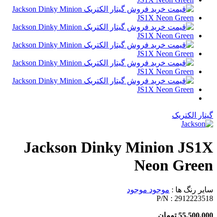
گیتار الکتریک
Jackson Dinky Minion JS1X
Neon Green
سایر رنگ ها :
موجود
موجود
P/N :
2912223518
55,500,000 تومان