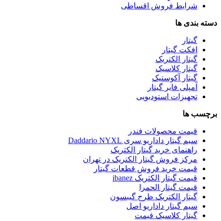
شرایط فروش اقساطی
دسته بندی ها
گیتار
افکت گیتار
گیتار الکتریک
گیتار کلاسیک
گیتار آکوستیک
آمپلی فایر گیتار
تجهیزات استودیویی
برچسب ها
قیمت محصولات فندر
سیم گیتار داداریو سری Daddario NYXL
راهنمای خرید گیتار الکتریک
مرکز فروش گیتار الکتریک در تهران
قیمت خرید فروش قطعات گیتار
قیمت گیتار الکتریک ibanez
قیمت گیتار الحمرا
گیتار الکتریک طرح گیبسون
سیم گیتار داداریو اصل
گیتار کلاسیک قیمت