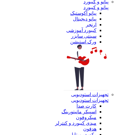
پیانو و کیبورد
پیانو و کیبورد
پیانو آکوستیک
پیانو دیجیتال
ارنجر
کیبورد آموزشی
سینتی سایزر
ورک استیشن
تجهیزات استودیویی
تجهیزات استودیویی
کارت صدا
اسپیکر مانیتورینگ
میکروفون
میدی کیبورد و کنترلر
هدفون
رکوردر پرتابل