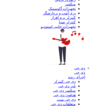
میکسر
تجهیزات آکوستیک
پری آمپ و پردازشگر
کنترلر نرم افزار
کنترلر صدا
تجهیزات جانبی استودیو
دی جی
دی جی
اجرای زنده
دی جی کنترلر
پلیر دی جی
میکسر دی جی
هدفون دی جی
دی جی ست
متعلقات دی جی