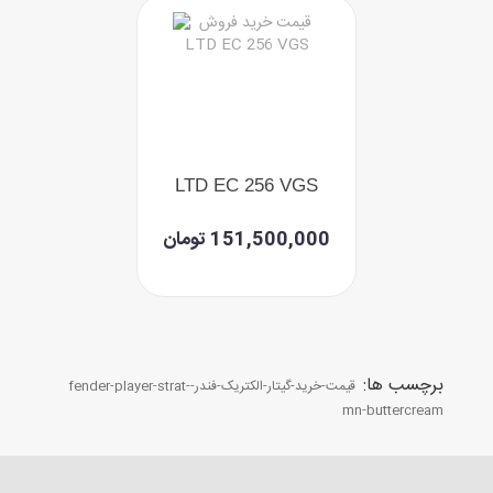
LTD EC 256 VGS
151,500,000 تومان
برچسب ها:
قیمت-خرید-گیتار-الکتریک-فندر-fender-player-strat-
mn-buttercream