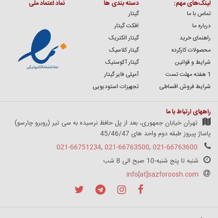
لینک‌های مهم:
دسته بندی ها
نماد اعتماد ملی
تماس با ما
گیتار
درباره ما
افکت گیتار
راهنمای خرید
گیتار الکتریک
محصولات کارکرده
گیتار کلاسیک
شرایط و قوانین
گیتار آکوستیک
1 هفته مهلت تست
آمپلی فایر گیتار
شرایط فروش اقساطی
تجهیزات استودیویی
راههای ارتباط با ما
تهران خیابان جمهوری، بعد از پل حافظ نرسیده به سی تیر (روبرو چارسو)
پاساژ پیروز طبقه دوم واحد های 45/46/47
021-66751234
,
021-66763500
,
021-66763600
شنبه تا پنج شنبه-10 صبح الی 8 شب
info[at]sazforoosh.com