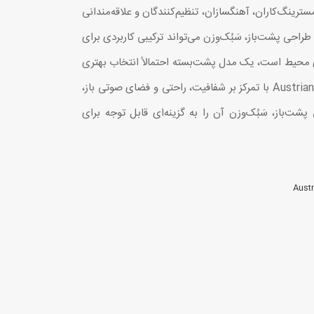
رینگ‌کاران، آهنگسازان، تنظیم‌کنندگان و علاقه‌مندانی
د که به شنیدن تحلیلی موسیقی اهمیت می‌دهند. اگر در استودیو خانگی یا فضای آکوستیک‌سازی‌شده کار می‌کنید، تکنولوژی Hi-X، طراحی پشت‌باز، سَبُک‌وزن می‌تواند ترکیبی کاربردی برای
ی محیط است، یک مدل پشت‌بسته احتمالاً انتخاب بهتری
خواهد بود. اما اگر هدف اصلی شما میکس و شنیدن جزئیات در محیط آرام است، Hi X65 ارزش بررسی جدی دارد. Austrian Audio Hi X65 با تمرکز بر شفافیت، راحتی و فضای صوتی باز،
ه که می‌خواهند به‌جای صدای اغراق‌شده، واقعیت پروژه خود را بشنوند. ترکیب تکنولوژی Hi-X، طراحی پشت‌باز، سَبُک‌وزن آن را به گزینه‌ای قابل توجه برای