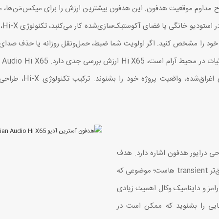
ح مداوم موقعیت هدفون. این هدفون بیشترین ارزش را برای میکس‌مَن‌ها، مست
دار
اده خود را مشخص کنید. اگر اولویت شما ضبط، حمل‌ونقل روزانه یا حذف صدا
برای کاربرانی طراحی شد
اوری اختصاصی Austrian Audio در طراحی درایور هدفون اشاره دارد. هدف
این رویکرد، ارائه پاسخ‌گویی سریع‌تر درایور و بازتولید دقیق‌تر transient هاست؛ موضوعی که
kick، اتک گیتار، جزئیات cymbal های درامز و داینامیک وکال اهمیت زیادی
هایی را بشنوید که ممکن است در