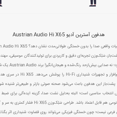
هدفون آسترین آدیو Austrian Audio Hi X65
ت که با ترکیب تکنولوژی Hi-X، طراحی پشت‌باز، سَبُک‌وزن تجربه‌ای دقیق و کاربردی برای تولیدکنن
شنیدن آن چیزی ساخ
محصولاتش از میکروفون‌های استودیو
 انتخاب مناسبی است؛ البته به‌دلیل نشت صدا، گزینه ایده‌آلی برای ضبط
استودیویی حرفه‌ای باید علاوه بر کیفیت صدا، از نظر
عی نیست؛ چون خستگی فیزیکی می‌تواند روی قضاوت شنیداری اثر بگذارد. وق