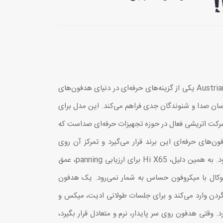
آیا برای میکس و مسترینگ به هدفونی نیاز دارید که جزئیات واقعی صدا را بدون خستگی طولانی‌مدت نشان دهد؟ Austrian Audio Hi X65 یکی از گزینه‌های حرفه‌ای در دنیای هدفون‌های
دگان موسیقی، مهندسان صدا و شنوندگان جدی فراهم می‌کند. این مدل برای
ته شده که واقعاً در میکس وجود دارد؛ نه صدایی بیش‌ازحد رنگ‌شده و هیجان‌انگیز! برند Austrian Audio یک شرکت اتریشی فعال در حوزه تجهیزات حرفه‌ای صداست که
یی تا هدفون، نرم‌افزار و تجهیزات شنیداری Hi-Fi را پوشش می‌دهد. Hi X65 در سری هدفون‌های حرفه‌ای این برند قرار می‌گیرد و تمرکز آن روی
مانیتورینگ دقیق در محیط‌های کنترل‌شده است. طراحی پشت‌باز این هدفون باعث می‌شود صحنه صوتی بازتر و طبیعی‌تر شنیده شود. به همین دلیل، Hi X65 برای ارزیابی panning، عمق
 وکال با میکروفون حساس به شمار نمی‌رود. یک هدفون
 ارگونومی هم قابل اعتماد باشد. طراحی سَبُک‌وزن Hi X65 فشار کمتری به سر و گردن وارد می‌کند و برای جلسات طولانی ادیت، میکس و
تی هدفون روی سر پایدار، نرم و متعادل قرار بگیرد،