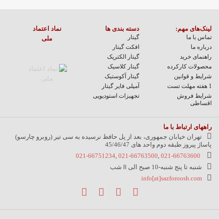
لینک‌های مهم:
دسته بندی ها
نماد اعتماد
تماس با ما
گیتار
ملی
درباره ما
افکت گیتار
راهنمای خرید
گیتار الکتریک
محصولات کارکرده
گیتار کلاسیک
شرایط و قوانین
گیتار آکوستیک
1 هفته مهلت تست
آمپلی فایر گیتار
شرایط فروش
تجهیزات استودیویی
اقساطی
راههای ارتباط با ما
تهران خیابان جمهوری، بعد از پل حافظ نرسیده به سی تیر (روبرو چارسو)
پاساژ پیروز طبقه دوم واحد های 45/46/47
021-66751234
,
021-66763500
,
021-66763600
شنبه تا پنج شنبه-10 صبح الی 8 شب
info[at]sazforoosh.com