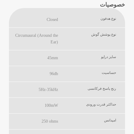
خصوصیات
نوع هدفون
Closed
نوع پوشش گوش
Circumaural (Around the
Ear)
سایز درایو
45mm
حساسیت
96db
رنج پاسخ فرکانسی
5Hz-35kHz
حداکثر قدرت ورودی
100mW
امپدانس
250 ohms