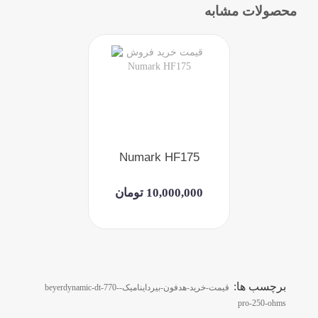
محصولات مشابه
Numark HF175
10,000,000 تومان
برچسب ها:
قیمت-خرید-هدفون-بیرداینامیک-beyerdynamic-dt-770-
pro-250-ohms