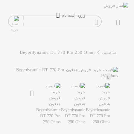
ورود
ثبت نام
گیتار
افکت
Beyerdynamic DT 770 Pro 250 Ohms
سازفروش
آمپلی فایر
سیم گیتار
پیانو و کیبورد
تجهیزات استودیویی
دی جی
ساز و ادوات موسیقی
محصولات کارکرده