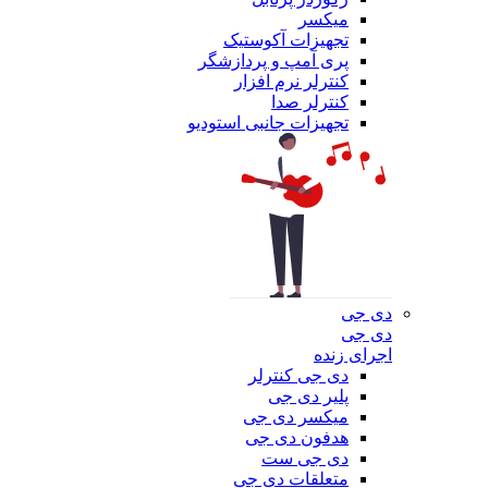
میکسر
تجهیزات آکوستیک
پری آمپ و پردازشگر
کنترلر نرم افزار
کنترلر صدا
تجهیزات جانبی استودیو
دی جی
دی جی
اجرای زنده
دی جی کنترلر
پلیر دی جی
میکسر دی جی
هدفون دی جی
دی جی ست
متعلقات دی جی