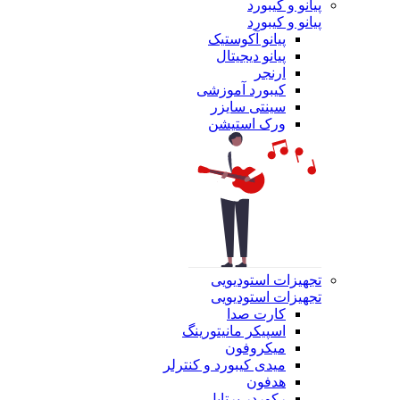
پیانو و کیبورد
پیانو و کیبورد
پیانو آکوستیک
پیانو دیجیتال
ارنجر
کیبورد آموزشی
سینتی سایزر
ورک استیشن
تجهیزات استودیویی
تجهیزات استودیویی
کارت صدا
اسپیکر مانیتورینگ
میکروفون
میدی کیبورد و کنترلر
هدفون
رکوردر پرتابل