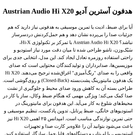
هدفون آسترین آدیو Austrian Audio Hi X20
آیا برای ضبط، ادیت یا تمرین موسیقی به هدفونی نیاز دارید که هم
جزئیات صدا را بی‌پرده نشان دهد و هم حمل‌کردنش دردسرساز
نباشد؟ Austrian Audio Hi X20 با تمرکز بر تکنولوژی Hi-X،
سَبُک‌وزن، تاشو طراحی شده تا میان دقت مورد نیاز استودیو و
راحتی استفاده روزمره تعادل ایجاد کند. این مدل، انتخابی جدی برای
موزیسین‌ها، صدابرداران و تولیدکنندگان محتوایی است که صدای
واقعی را به صدای "رنگ‌آمیزی" اغراق‌شده ترجیح می‌دهند. Hi X20
یک هدفون مانیتورینگ پشت‌بسته (Closed-Back) و روی‌گوشی است.
طراحی بسته آن به کاهش ورود صدای محیط و جلوگیری از نشت
صدا کمک می‌کند؛ ویژگی مهمی که هنگام ضبط وکال، ساز یا کار در
محیط‌های شلوغ به کار می‌آید. این هدفون برای مانیتورینگ در
استودیوهای خانگی، ضبط پرتابل، تدوین پادکست، تنظیم موسیقی و
حتی تمرین نوازندگی مناسب است. امپدانس ۲۵ اهمی Hi X20 نیز
باعث می‌شود بتوانید آن را علاوه‌بر کارت صدا و تجهیزات
استودیویی، با لپ‌تاپ و دستگاه‌های قابل‌حمل سازگار استفاده کنید.