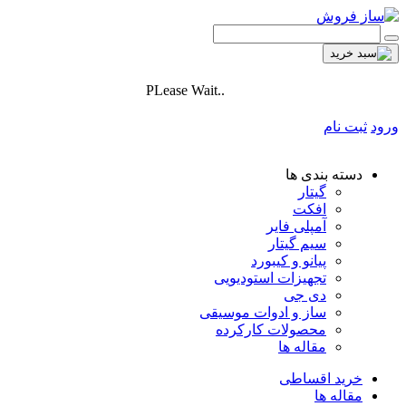
PLease Wait..
ورود
ثبت نام
دسته بندی ها
گیتار
افکت
آمپلی فایر
سیم گیتار
پیانو و کیبورد
تجهیزات استودیویی
دی جی
ساز و ادوات موسیقی
محصولات کارکرده
مقاله ها
خرید اقساطی
مقاله ها