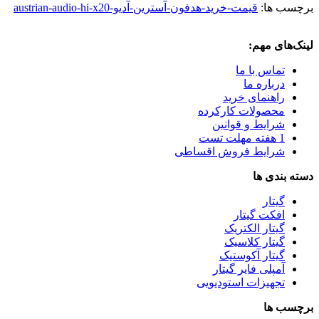
برچسب ها:
قیمت-خرید-هدفون-آسترین-آدیو-austrian-audio-hi-x20
لینک‌های مهم:
تماس با ما
درباره ما
راهنمای خرید
محصولات کارکرده
شرایط و قوانین
1 هفته مهلت تست
شرایط فروش اقساطی
دسته بندی ها
گیتار
افکت گیتار
گیتار الکتریک
گیتار کلاسیک
گیتار آکوستیک
آمپلی فایر گیتار
تجهیزات استودیویی
برچسب ها