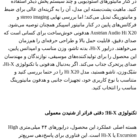
در کنار مانیتورهای استودیویی و چند سیستم پخش دیگر استفاده
کنید. ماهیت پشت‌بسته این مدل، آن را به گزینه‌ای عالی برای ضبط
و مانیتورینگ تبدیل می‌کند؛ اما بررسی نهایی stereo imaging و
فرکانس‌های پایین در کنار مانیتور اسپیکر همچنان توصیه می‌شود.
Austrian Audio Hi X20 هدفونی خوش‌ساخت برای کسانی است که
صدای دقیق، قابلیت حمل بالا و طراحی حرفه‌ای را هم‌زمان
می‌خواهند. درایور Hi-X، بدنه تاشو، وزن مناسب و امپدانس پایین،
این محصول را برای تولیدکننده‌های موسیقی، نوازندگان و مهندسان
صدای پرتحرک جذاب می‌کند. اگر به‌دنبال هدفونی با تکنولوژی Hi-X،
سَبُک‌وزن، تاشو هستید، مدل Hi X20 را در حتما بررسی کنید و
متناسب با نوع کاربری خود، تجهیزات جانبی و هدفون مانیتورینگ
مناسب را انتخاب کنید.
تکنولوژی Hi-X؛ دقتی فراتر از شنیدن معمولی
هسته اصلی عملکرد این محصول، درایورهای ۴۴ میلی‌متری High
Excursion یا Hi-X است. این فناوری برای پاسخ‌دهی سریع‌تر