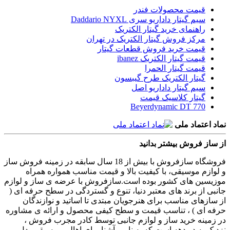
قیمت محصولات فندر
سیم گیتار داداریو سری Daddario NYXL
راهنمای خرید گیتار الکتریک
مرکز فروش گیتار الکتریک در تهران
قیمت خرید فروش قطعات گیتار
قیمت گیتار الکتریک ibanez
قیمت گیتار الحمرا
گیتار الکتریک طرح گیبسون
سیم گیتار داداریو اصل
گیتار کلاسیک قیمت
Beyerdynamic DT 770
نماد اعتماد ملی
از ساز فروش بیشتر بدانید
فروشگاه سازفروش با بیش از 18 سال سابقه در زمینه فروش ساز
و لوازم موسیقی، با کیفیت بالا و قیمت مناسب همواره همراه
موزیسین های کشور بوده است.سازفروش با عرضه ی ساز و لوازم
جانبی از برند های معتبر دنیا، تنوع و گستردگی در سطح حرفه ای (
از سازهای مناسب برای هنرجویان مبتدی تا اساتید و نوازندگان
حرفه ای ) ، تناسب قیمت و سطح کیفی محصول و ارائه ی مشاوره
در زمینه خرید ساز و لوازم جانبی توسط کادر مجرب فروش ،
نزدیک به دو دهه است که به نامی آشنا برای اهالی موسیقی بدل