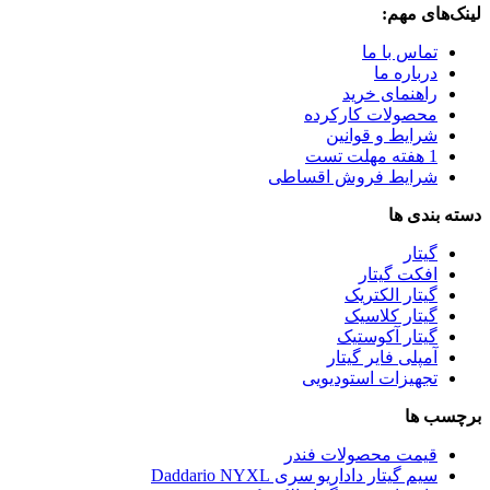
لینک‌های مهم:
تماس با ما
درباره ما
راهنمای خرید
محصولات کارکرده
شرایط و قوانین
1 هفته مهلت تست
شرایط فروش اقساطی
دسته بندی ها
گیتار
افکت گیتار
گیتار الکتریک
گیتار کلاسیک
گیتار آکوستیک
آمپلی فایر گیتار
تجهیزات استودیویی
برچسب ها
قیمت محصولات فندر
سیم گیتار داداریو سری Daddario NYXL