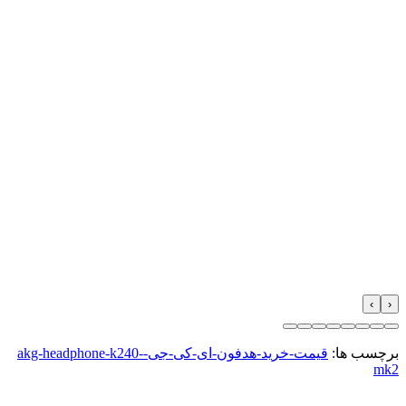
›
‹
برچسب ها:
قیمت-خرید-هدفون-ای-کی-جی-akg-headphone-k240-
mk2