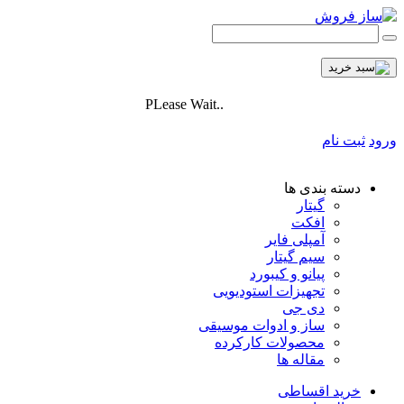
PLease Wait..
ورود
ثبت نام
دسته بندی ها
گیتار
افکت
آمپلی فایر
سیم گیتار
پیانو و کیبورد
تجهیزات استودیویی
دی جی
ساز و ادوات موسیقی
محصولات کارکرده
مقاله ها
خرید اقساطی