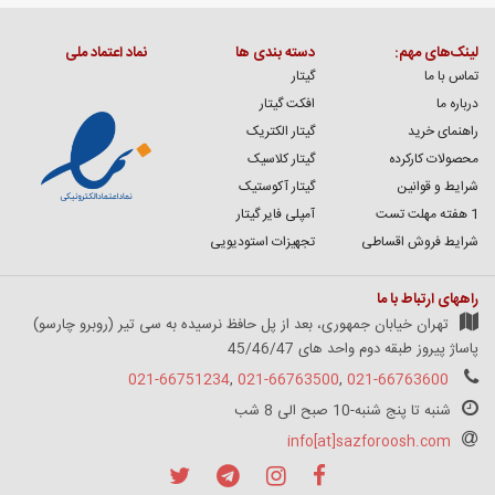
لینک‌های مهم:
دسته بندی ها
نماد اعتماد ملی
تماس با ما
گیتار
درباره ما
افکت گیتار
راهنمای خرید
گیتار الکتریک
محصولات کارکرده
گیتار کلاسیک
شرایط و قوانین
گیتار آکوستیک
1 هفته مهلت تست
آمپلی فایر گیتار
شرایط فروش اقساطی
تجهیزات استودیویی
راههای ارتباط با ما
تهران خیابان جمهوری، بعد از پل حافظ نرسیده به سی تیر (روبرو چارسو)
پاساژ پیروز طبقه دوم واحد های 45/46/47
021-66751234
,
021-66763500
,
021-66763600
شنبه تا پنج شنبه-10 صبح الی 8 شب
info[at]sazforoosh.com