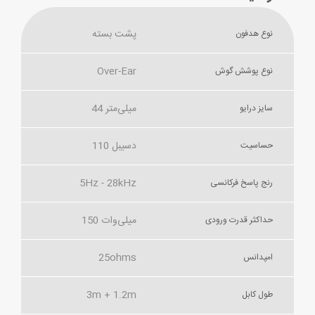
پشت بسته
نوع هدفون
Over-Ear
نوع پوشش گوش
44 میلی‌متر
سایز درایو
110 دسیبل
حساسیت
5Hz - 28kHz
رنج پاسخ فرکانسی
150 میلی‌وات
حداکثر قدرت ورودی
25ohms
امپدانس
3m + 1.2m
طول کابل