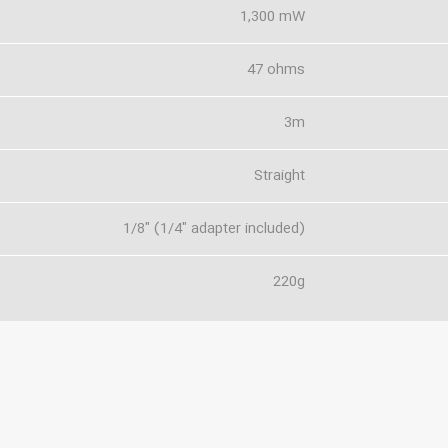
1,300 mW
47 ohms
3m
Straight
1/8" (1/4" adapter included)
220g