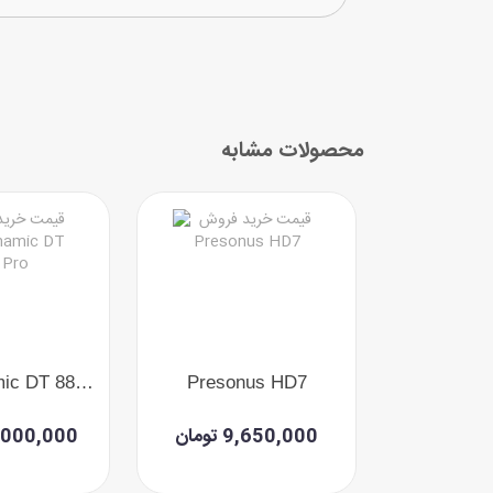
محصولات مشابه
Beyerdynamic DT 880 Pro
Presonus HD7
Rode NTH 
ومان
9,650,000 تومان
45,000,000 ت