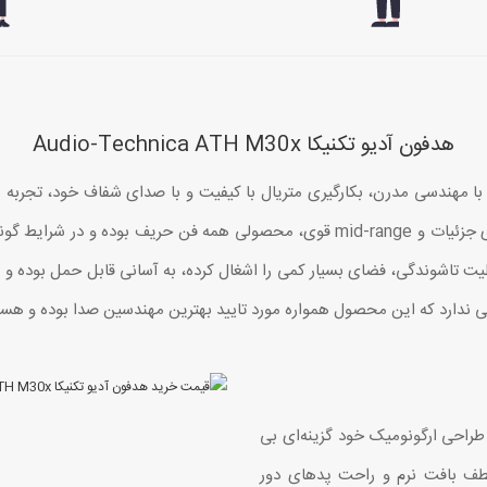
هدفون آدیو تکنیکا Audio-Technica ATH M30x
دفون‌های حرفه‌ای سری M کمپانی Audio-Technica با مهندسی مدرن، بکارگیری متریال با کیفیت و با صد
هدفون مانیتورینگ ATH-M30x با قابلیت تفکیک سازی جزئیات و mid-range قوی، محصولی 
 تاشوندگی، فضای بسیار کمی را اشغال کرده، به آسانی قابل حمل بوده و
بالا و طراحی ارگونومیک خود گزینه‌ای بی
طف بافت نرم و راحت پدهای دور