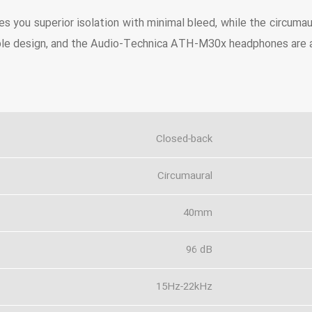
you superior isolation with minimal bleed, while the circumau
sible design, and the Audio-Technica ATH-M30x headphones are a 
Closed-back
Circumaural
40mm
96 dB
15Hz-22kHz