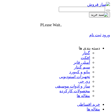
PLease Wait..
ورود
ثبت نام
دسته بندی ها
گیتار
افکت
آمپلی فایر
سیم گیتار
پیانو و کیبورد
تجهیزات استودیویی
دی جی
ساز و ادوات موسیقی
محصولات کارکرده
مقاله ها
خرید اقساطی
مقاله ها