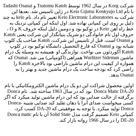
شرکت Korg در سال 1962 توسط Tsutomu Katoh و Tadashi Osanai
با نام Keio Gijutsu Kenkyujo Ltd در ژاپن تاسیس شد. بعدها این
شرکت به Keio Electronic Laboratories تغییر نام داد. نام keio به چند
دلیل بر روی این کمپانی نهاده شد. اول اینکه این کمپانی نزدیک به
خط راه آهن Keio در توکیو بود و دومین دلیل اینکه حروف K و O ،
حروف اول نام خانوادگی دو شریک بنیانگذار این شرکت یعنی Katoh
و Osanai است. قبل از تاسیس این شرکت، Katoh صاحب یک کلوپ
شبانه بود و Osanai که فارغ التحصیل دانشگاه توکیو بود در کلوپ
Katoh آکوردئون می نواخت. نوازندگی او همیشه به وسیله یک درام
ماشین Wurlitzer Sideman همراهی (اکومپانی) می شد. Osanai که
همواره از کیفیت این درام ماشین ناراضی بود بالاخره Katoh را
راضی کرد که بودجه ساخت یک درام ماشین جدید و بهتر را به
Osanai بدهد.
اولین محصول شراکت این دو یک درام ماشین الکترومکانیکی با نام
Donca Matic DA-20 بود که در سال 1963 ساخته شد. نام Donca
برگرفته از حالت صدایی بود که این درام ماشین تولید میکرد که اگر
کسی میخواست صدای آنرا با دهان تقلید کند صدایی شبیه Donca-
Donca تولید میکرد. با توجه به موفقیتی که DA-20 کسب کرد،
کمپانی Keio تصمیم گرفت مدل Solid State آن با نام Donca matic
DE-20 را در سال 1966 روانه بازار کند.