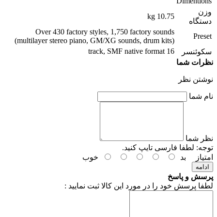
Dimentions
وزن
10.75 kg
دستگاه
Over 430 factory styles, 1,750 factory sounds
Preset
(multilayer stereo piano, GM/XG sounds, drum kits)
16 track, SMF native format
سکوئنسر
نظرات شما
نوشتن نظر
نام شما
نظر شما
توجه:
لطفا فارسی تایپ کنید.
امتیاز
بد
خوب
ادامه
پرسش و پاسخ
لطفا پرسش خود را در مورد این کالا ثبت نمایید :