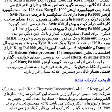
کیفیت از کمپانی
Korg
می باشد.
کیبورد ارنجر Korg Pa1000
دارای
تعداد
61 کلاویه نیمه سنگین، حساس به تاچ و دارای افتر تاچ
می
باشد.
پلی فونی
کیبورد ارنجر Korg Pa1000
تعداد
128
نت است.
کیبورد
ارنجر Korg Pa1000
دارای یک
سکوئنسر با فرمت SMF Native
شانزده تِرک
و با
Preset های بی نظیری همچون 1750 صدای ساخت
کارخانه، درام کیت و بیش از 430 Style مختلف
می باشد.
کیبورد
ارنجر Korg Pa1000
دارای
2 ورودی
متمایز، یکی برای
Line
و
دیگری برای اتصال میکروفون، گیتار و یا یک لاین دیگر، دو عدد
خروجی
Main out
و یک هدفون، همچنین ورودی و خروجی
MIDI
،
پورت
USB
دو عدد
Type A
و یک عدد
Type B
و دو عدد ورودی پدال
Damper و Assignable
می باشد.
کیبورد ارنجر Korg Pa1000
دارای
افکت‌هایی نظیر
TC Helicon Voice processor, 148 song/sound
effects, 45 guitar effects
است که پروسس
صدای خواننده ، گیتار
و
..... را به راحتی انجام می دهد.
کیبورد ارنجر Korg Pa1000
که با
داشتن امکانات فوق یک ارنجر همه فن حریف به شمار می رود، با
قیمتی بسیار عالی
در دسترس علاقه مندان قرار دارد.
تاریخچه کارخانه Korg
کمپانی Korg که با نام (Keio Electronic Laboratories) تاسیس شد یک
شرکت چند ملیتی در توکیو ژاپن هست. این کمپانی سازنده سازهای
الکترونیکی موسیقی، پردازنده‌های صدا، پدال‌های گیتار، تجهیزات
ضبط و تیونرهای الکترونیکی می باشد. korg همچنین تحت نام برند
Vox اقدام به تولید گیتار الکتریک و آمپلی فایر گیتار نیز می نماید.