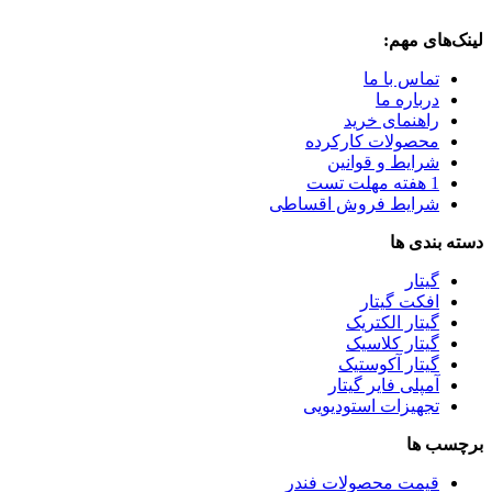
لینک‌های مهم:
تماس با ما
درباره ما
راهنمای خرید
محصولات کارکرده
شرایط و قوانین
1 هفته مهلت تست
شرایط فروش اقساطی
دسته بندی ها
گیتار
افکت گیتار
گیتار الکتریک
گیتار کلاسیک
گیتار آکوستیک
آمپلی فایر گیتار
تجهیزات استودیویی
برچسب ها
قیمت محصولات فندر