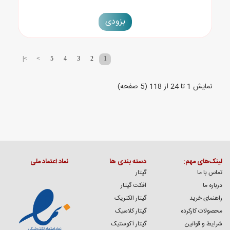
بزودی
>|
>
5
4
3
2
1
نمايش 1 تا 24 از 118 (5 صفحه)
لینک‌های مهم:
دسته بندی ها
نماد اعتماد ملی
تماس با ما
گیتار
درباره ما
افکت گیتار
راهنمای خرید
گیتار الکتریک
محصولات کارکرده
گیتار کلاسیک
شرایط و قوانین
گیتار آکوستیک