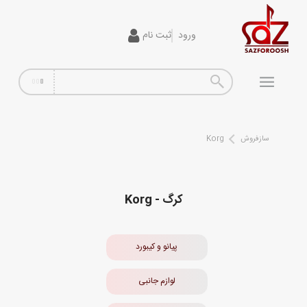
ورود
ثبت نام
گیتار
افکت
آمپلی فایر
سازفروش
Korg
سیم گیتار
پیانو و کیبورد
کرگ - Korg
تجهیزات استودیویی
دی جی
پیانو و کیبورد
ساز و ادوات موسیقی
لوازم جانبی
محصولات کارکرده