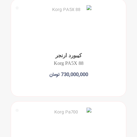
کیبورد ارنجر
Korg PA5X 88
730,000,000 تومان
افزودن به سبد خرید