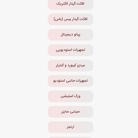
افکت گیتار الکتریک
مقاله ها
افکت گیتار بیس (باس)
پیانو دیجیتال
تجهیزات استودیویی
میدی کیبورد و کنترلر
تجهیزات جانبی استودیو
ورک استیشن
سینتی سایزر
ارنجر