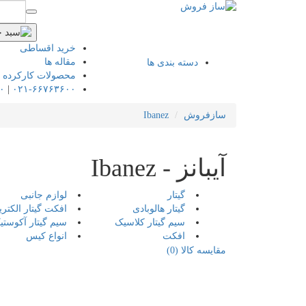
خرید اقساطی
مقاله ها
دسته بندی ها
محصولات کارکرده
۰
|
۰۲۱-۶۶۷۶۳۶۰۰
سازفروش
Ibanez
آیبانز - Ibanez
گیتار
لوازم جانبی
گیتار هالوبادی
افکت گیتار الکتر
سیم گیتار کلاسیک
سیم گیتار آکوستی
افکت
انواع کیس
مقایسه کالا (0)