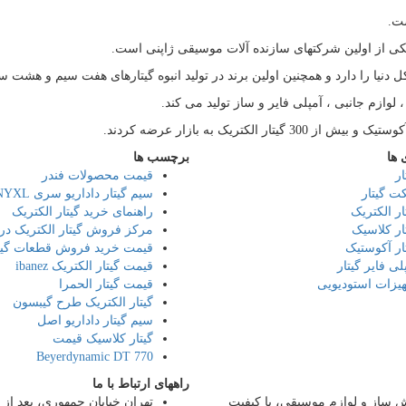
 دنیا را دارد و همچنین اولین برند در تولید انبوه گیتارهای هفت سیم و هشت 
 ها
برچسب ها
ار
قیمت محصولات فندر
ت گیتار
سیم گیتار داداریو سری Daddario NYXL
ار الکتریک
راهنمای خرید گیتار الکتریک
ار کلاسیک
مرکز فروش گیتار الکتریک در 
ار آکوستیک
قیمت خرید فروش قطعات گیت
لی فایر گیتار
قیمت گیتار الکتریک ibanez
یزات استودیویی
قیمت گیتار الحمرا
گیتار الکتریک طرح گیبسون
سیم گیتار داداریو اصل
گیتار کلاسیک قیمت
Beyerdynamic DT 770
راههای ارتباط با ما
قه در زمینه فروش ساز و لوازم موسیقی، با کیفیت
تهران خیابان جمهوری، بعد از