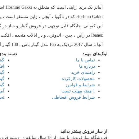
آیبانز یک برند ژاپنی است که متعلق به Hoshino Gakki است.
Hoshino Gakki که در ناگویا ، آیچی ، ژاپن مستقر است ، یکی از اولین شرکتهای سازنده آلات موسیقی ژاپنی است.
این کمپانی جایگاه قابل توجهی در فروش گیتار و ساز در کل
Ibanez در ژاپن ، چین ، اندونزی و در ایالات متحده ، افکت ، لوازم جانبی ، آمپلی فایر و ساز تولید می کند.
آنها تا سال 2017 نزدیک به 165 مدل گیتار باس ، 130 گیتار آکوستیک و بیش از 300 گیتار الکتریک به بازار عرضه کردند.
لینک‌های مهم:
دسته بندی
تماس با ما
گیت
درباره ما
افک
راهنمای خرید
گیت
محصولات کارکرده
گیت
شرایط و قوانین
گیت
1 هفته مهلت تست
آمپ
شرایط فروش اقساطی
تجه
از ساز فروش بیشتر بدانید
فروشگاه سازفروش با بیش از 18 سال ساب