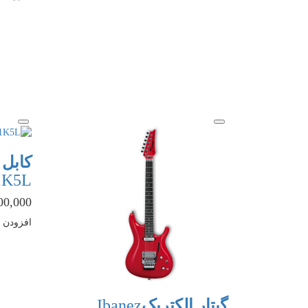
کابل 
1K5L
4,800,000 
افزودن ب
گیتار الکتریک
Ibanez