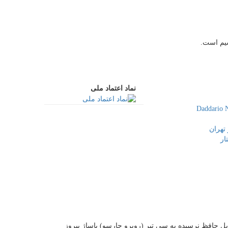
سیم است.
نماد اعتماد ملی
تهران
ار
 پل حافظ نرسیده به سی تیر (روبرو چارسو) پاساژ پیروز