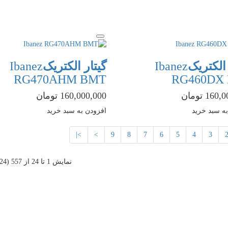
 الکتریک
Ibanez
گیتار الکتریک
Ibanez
RG470AHM BMT
RG460DX
16 تومان
160,000,000 تومان
ه سبد خرید
افزودن به سبد خرید
>|
>
9
8
7
6
5
4
3
نمايش 1 تا 24 از 557 (24 صفحه)