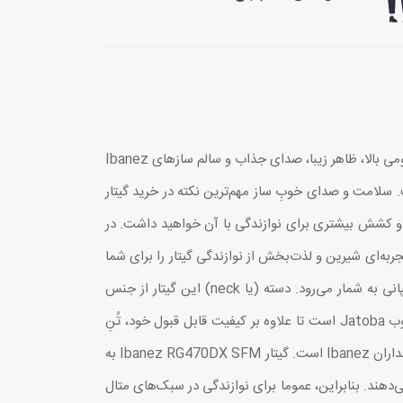
گیتار الکتریک RG470DX SFM از سازهای سری RG کمپانی Ibanez است که در سال 2024 به بازار عرضه شد. طراحی مبتکرانه، ارگونومی بالا، ظاهر زیبا، صدای جذاب و سالم سازهای Ibanez
Steve Vai، Joe Satriani، Nita Strauss، Fredrik Thord و … واقع شده است. سلامت و صدای خوبِ ساز مهم‌ترین نکته در خرید گیتار
اق و کشش بیشتری برای نوازندگی با آن خواهید داشت. در
هد تا تجربه‌ای شیرین و لذت‌بخش از نوازندگی گیتار را برای شما
رقم بزند. گیتار Ibanez RG470DX SFM هم از این قاعده مستثنی نیست و با ظاهر جذاب خود جزو محبوب‌ترین مدل‌های این کمپانی به شمار می‌رود. دسته (یا neck) این گیتار از جنس
چوب Maple و بدنه آن هم از چوب Meranti ساخته شده است. صفحه انگشت‌گذاری (یا همان Fretboard) این گیتار از جنس چوب Jatoba است تا علاوه بر کیفیت قابل قبول خود، تُنِ
بهتر و قیمت مناسبی هم داشته باشد. نوع دسته این ساز هم Wizard III است که راحتی و خوش‌دست بودن آن معرف حضور تمام طرفداران Ibanez است. گیتار Ibanez RG470DX SFM به
 مجهز شده و صدایی حجیم و پرقدرت ارائه می‌دهند. بنابراین، عموما برای نوازندگی در سبک‌های متال