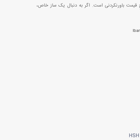
 عملکرد آن در این رِنجِ قیمت باورنکردنی است. اگر به دنبال یک ساز خاص،