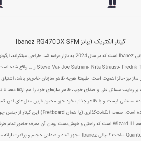
گیتار الکتریک آیبانز Ibanez RG470DX SFM
همواره مورد توجه نوازندگان مشهوری چون endal
اهر ساز نیز حائز اهمیت است. طبیعتا هرچه ظاهر سازتان خاص‌تر باشد، اشتی
ره تلاش کرده که علاوه بر رعایت مسائل فنی و صدای خوب، ظاهر سازهای خود را هم ارتقا د
دو عدد پیکاپ هامباکر و یک عدد پیکاپ سینگل-کویل Quantum ساخت کمپانی Ibanez