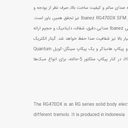
باور است که صدای سالم و کیفیت ساخت بالا، صرف نظر از بودجه و
تبحر، حق هر نوازنده‌ای است. گیتار Ibanez RG470DX SFM نیز تحقق همین باور است.
پیکاپ‌های Quantum ساخت کمپانی Ibanez صدایی دقیق، شفاف، داینامیک و حجیم ارائه
ی در volume های بسیار بالا نیز شفافیت صدا حفظ خواهد شد. گیتار الکتریک
Ibanez RG470DX SFM دارای دو پیکاپ هامباکر و یک پیکاپ سینگل-کویل Quantum
است. این پیکاپ‌ها با آرایش HSH، در کنار پیکاپ سلکتور 5-حالته، برای انواع سبک‌ها
The RG470DX is an RG series solid body elect
different tremolo. It is produced in Indonesia.