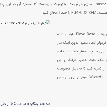
و راک مناسب است. گیتار الکتریک Ibanez RG470DX SFM، سازی خوش‌صدا، باکیفیت و زیباست که
تحان کنید.
به کمک بریج Edge-Zero II این ساز که بر اساس بریج‌های Floyd Rose طراحی شده
ترمولو انجام دهید؛ بدون اینکه ساز
ز نیز به پایداری هر چه بیشتر کوک ساز منجر
 دسته Wizard III کمپانی Ibanez بدون شک معرف حضور طرفداران این
کمپانی است. کافیست تنها یک بار نوازندگی با این neck را تجربه کنید تا به دلیل محبوبیت
بالا و تعریف و تمجید این چنینی از آن پی ببرید. با دسته Wizard III، سولو نوازی و نواختن
سه عدد پیکاپ Quantum با آرایش HSH