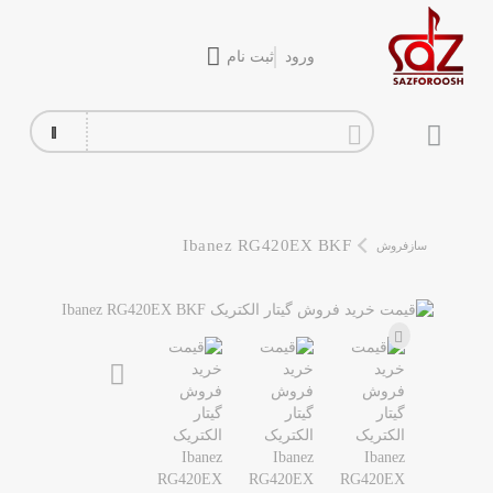
ورود
ثبت نام
گیتار
افکت
آمپلی فایر
Ibanez RG420EX BKF
سازفروش
سیم گیتار
پیانو و کیبورد
تجهیزات استودیویی
دی جی
ساز و ادوات موسیقی
محصولات کارکرده