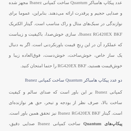
عدد پیکاپ هامباکر Quantum ساخت کمپانی Ibanez مجهز شده
و صدایی حجیم و پرقدرت ارائه می‌دهند. بنابراین، عموما برای
نوازندگی در سبک‌های متال و راک مناسب است. گیتار الکتریک
Ibanez RG420EX BKF، سازی خوش‌صدا، باکیفیت و زیباست
که عملکرد آن در این رِنجِ قیمت باورنکردنی است. اگر به دنبال
یک ساز خاص، خوش‌ساخت، خوش‌دست، فوق‌العاده زیبا و
خوش‌قیمت هستید، RG420EX BKF را حتما امتحان کنید.
دو عدد پیکاپ هامباکر Quantum ساخت کمپانی Ibanez
کمپانی Ibanez بر این باور است که صدای سالم و کیفیت
ساخت بالا، صرف نظر از بودجه و تبحر، حق هر نوازنده‌ای
است. گیتار Ibanez RG420EX BKF نیز تحقق همین باور است.
پیکاپ‌های Quantum
ساخت کمپانی Ibanez صدایی دقیق،