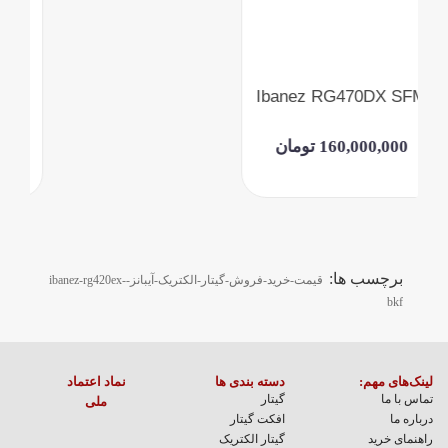
Ibanez RG470DX SFM
160,000,000 تومان
برچسب ها:
قیمت-خرید-فروش-گیتار-الکتریک-آیبانز-ibanez-rg420ex-
bkf
لینک‌های مهم:
دسته بندی ها
نماد اعتماد
تماس با ما
گیتار
ملی
درباره ما
افکت گیتار
راهنمای خرید
گیتار الکتریک