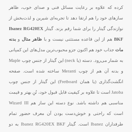
کرده که علاوه بر رعایت مسائل فنی و صدای خوب، ظاهر
سازهای خود را هم ارتقا دهد تا تجربه‌ای شیرین و لذت‌بخش از
نوازندگی گیتار را برای شما رقم بزند. گیتار
Ibanez RG420EX
BKF
هم از این قاعده مستثنی نیست و با
ظاهر متال
و
بدنه
مات
جذاب خود هم اکنون جزو محبوب‌ترین مدل‌های این کمپانی
به شمار می‌رود. دسته (یا neck) این گیتار از جنس چوب Maple
و بدنه آن هم از چوب Meranti ساخته شده است. صفحه
انگشت‌گذاری (یا همان Fretboard) این گیتار از جنس چوب
Jatoba است تا علاوه بر کیفیت قابل قبول خود، تُنِ بهتر و قیمت
مناسبی هم داشته باشد. نوع دسته این ساز هم Wizard III
است که راحتی و خوش‌دست بودن آن معرف حضور تمام
طرفداران Ibanez است. گیتار Ibanez RG420EX BKF به دو