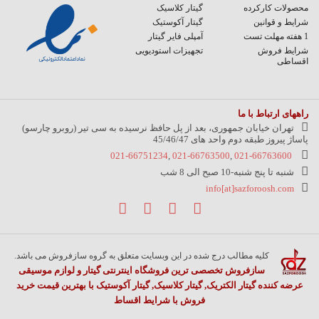
محصولات کارکرده
گیتار کلاسیک
شرایط و قوانین
گیتار آکوستیک
1 هفته مهلت تست
آمپلی فایر گیتار
شرایط فروش
تجهیزات استودیویی
اقساطی
راههای ارتباط با ما
تهران خیابان جمهوری، بعد از پل حافظ نرسیده به سی تیر (روبرو چارسو)
پاساژ پیروز طبقه دوم واحد های 45/46/47
021-66751234
,
021-66763500
,
021-66763600
شنبه تا پنج شنبه-10 صبح الی 8 شب
info[at]sazforoosh.com
کلیه مطالب درج شده در این وبسایت متعلق به گروه سازفروش می باشد.
سازفروش تخصصی ترین فروشگاه اینترنتی گیتار و لوازم موسیقی
عرضه کننده گیتار الکتریک, گیتار کلاسیک, گیتار آکوستیک با بهترین قیمت خرید
فروش با شرایط اقساط