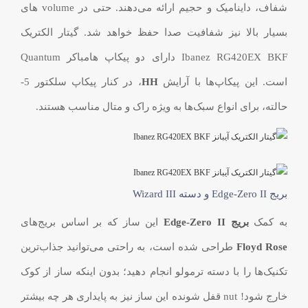
شفاف، داینامیک و حجیم ارائه می‌دهند. حتی در volume های
بسیار بالا نیز شفافیت صدا حفظ خواهد شد. گیتار الکتریک
Ibanez RG420EX BKF دارای دو پیکاپ هامباکر Quantum
است. این پیکاپ‌ها با آرایش
HH
، در کنار پیکاپ سلکتور 5-
حالته، برای انواع سبک‌ها به ویژه راک و متال مناسب هستند.
بریج Edge-Zero II و دسته Wizard III
به کمک
بریج Edge-Zero II
این ساز که بر اساس بریج‌های
Floyd Rose
طراحی شده است، به راحتی می‌توانید جذاب‌ترین
تکنیک‌ها را با دسته ترمولو انجام دهید؛ بدون اینکه ساز از کوک
خارج شود! nut قفل شونده این ساز نیز به پایداری هر چه بیشتر