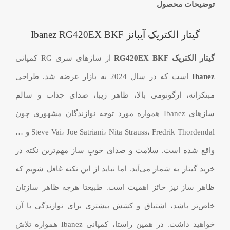
توضیحات محصول
گیتار الکتریک آیبانز Ibanez RG420EX BKF
گیتار الکتریک RG420EX BKF
از سازهای سری RG کمپانی
Ibanez
است که در سال 2024 به بازار عرضه شد. طراحی
مبتکرانه، ارگونومی بالا، ظاهر زیبا، صدای جذاب و سالم
سازهای Ibanez همواره مورد توجه نوازندگان مشهوری چون
Steve Vai، Joe Satriani، Nita Strauss، Fredrik Thordendal و …
واقع شده است. سلامت و صدای خوبِ ساز مهم‌ترین نکته در
خرید گیتار به شمار می‌آید. اما نباید از این نکته غافل شویم که
ظاهر ساز نیز حائز اهمیت است. طبیعتا هرچه ظاهر سازتان
خاص‌تر باشد، اشتیاق و کشش بیشتری برای نوازندگی با آن
خواهید داشت. در همین راستا، کمپانی Ibanez همواره تلاش