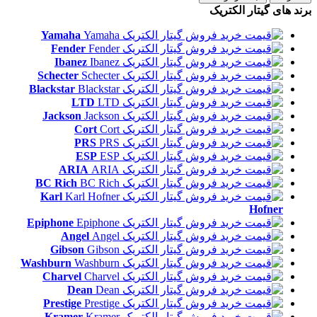
برند های گیتار الکتریک
Yamaha
Fender
Ibanez
Schecter
Blackstar
LTD
Jackson
Cort
PRS
ESP
ARIA
BC Rich
Karl
Hofner
Epiphone
Angel
Gibson
Washburn
Charvel
Dean
Prestige
Kramer