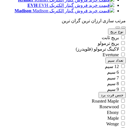
EVH
Madison
مرتب سازی
ارزان ترین
گران ترین
نوع بریج
بریج ثابت
بریج ترمولو
لاکینگ ترمولو (فلویدرز)
Evertune
تعداد سیم
12 سیم
6 سیم
7 سیم
8 سیم
9 سیم
جنس فرت برد
Roasted Maple
Rosewood
Ebony
Maple
Wenge