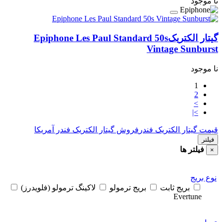
نا موجود
گیتار الکتریک
Epiphone Les Paul Standard 50s
Vintage Sunburst
نا موجود
1
2
>
>|
قیمت گیتار الکتریک فندر
فروش گیتار الکتریک فندر آمریکا
فیلتر
فیلتر ها
×
نوع بریج
بریج ثابت
بریج ترمولو
لاکینگ ترمولو (فلویدرز)
Evertune