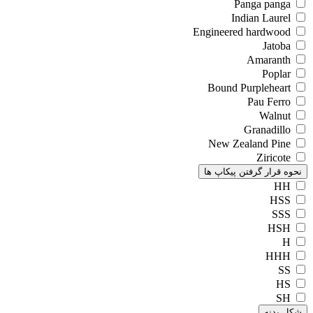
Panga panga
Indian Laurel
Engineered hardwood
Jatoba
Amaranth
Poplar
Bound Purpleheart
Pau Ferro
Walnut
Granadillo
New Zealand Pine
Ziricote
نحوه قرار گرفتن پیکاپ ها
HH
HSS
SSS
HSH
H
HHH
SS
HS
SH
شکل بدنه