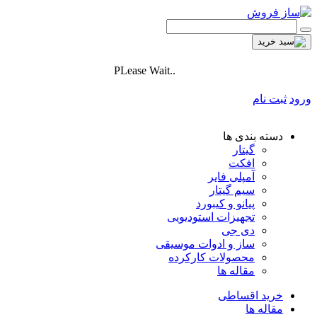
PLease Wait..
ورود
ثبت نام
دسته بندی ها
گیتار
افکت
آمپلی فایر
سیم گیتار
پیانو و کیبورد
تجهیزات استودیویی
دی جی
ساز و ادوات موسیقی
محصولات کارکرده
مقاله ها
خرید اقساطی
مقاله ها