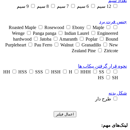
تعداد سیم
12 سیم
6 سیم
7 سیم
8 سیم
9 سیم
جنس فرت برد
Rosewood
Ebony
Maple
Roasted Maple
Wenge
Panga panga
Indian Laurel
Engineered
hardwood
Jatoba
Amaranth
Poplar
Bound
Purpleheart
Pau Ferro
Walnut
Granadillo
New
Zealand Pine
Ziricote
نحوه قرار گرفتن پیکاپ ها
HSS
SSS
HSH
H
HHH
SS
HH
HS
SH
شکل بدنه
طرح دار
اعمال فیلتر
لینک‌های مهم: