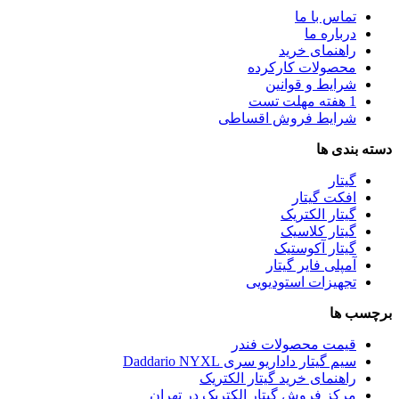
تماس با ما
درباره ما
راهنمای خرید
محصولات کارکرده
شرایط و قوانین
1 هفته مهلت تست
شرایط فروش اقساطی
دسته بندی ها
گیتار
افکت گیتار
گیتار الکتریک
گیتار کلاسیک
گیتار آکوستیک
آمپلی فایر گیتار
تجهیزات استودیویی
برچسب ها
قیمت محصولات فندر
سیم گیتار داداریو سری Daddario NYXL
راهنمای خرید گیتار الکتریک
مرکز فروش گیتار الکتریک در تهران