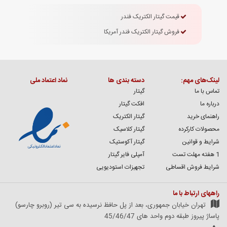
قیمت گیتار الکتریک فندر
فروش گیتار الکتریک فندر آمریکا
لینک‌های مهم:
دسته بندی ها
نماد اعتماد ملی
تماس با ما
گیتار
درباره ما
افکت گیتار
راهنمای خرید
گیتار الکتریک
محصولات کارکرده
گیتار کلاسیک
شرایط و قوانین
گیتار آکوستیک
1 هفته مهلت تست
آمپلی فایر گیتار
شرایط فروش اقساطی
تجهیزات استودیویی
راههای ارتباط با ما
تهران خیابان جمهوری، بعد از پل حافظ نرسیده به سی تیر (روبرو چارسو)
پاساژ پیروز طبقه دوم واحد های 45/46/47