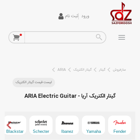
ورود
ثبت نام
گیتار
افکت
آمپلی فایر
سیم گیتار
سازفروش
گیتار
گیتار الکتریک
ARIA
پیانو و کیبورد
لیست قیمت گیتار الکتریک
گیتار الکتریک آریا - ARIA Electric Guitar
تجهیزات استودیویی
دی جی
ساز و ادوات موسیقی
Blackstar
Schecter
Ibanez
Yamaha
Fender
محصولات کارکرده