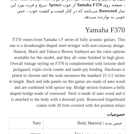
، صفحه روی
Yamaha F370
از چوب
Spruce
،بریج و فرت بورد این
ساز
Rosewood
می‌باشد که در کنار قیمت و کیفیت خوب ، حس
خوبی به نوازنده می‌دهد.
Yamaha F370
F370 comes from Yamaha`s F series of fully acoustic guitars. This
one is a dreadnought-shaped steel-stringer with non-cutaway design.
Natural, Black and Tobacco Brown Sunburst are the color options
available for this model, and they all come finished in high gloss.
Overall vintage styling on F370 is complemented with tortoise shell
pickguard, triple circle rosette and multi-ply binding. Hardware is
plated in chrome and the scale measures the standard 25-1/2 inches
in length. Back and side panels on this guitar are made of nato wood
and are combined with spruce top. Bridge section features a belly
shaped bridge made of rosewood. Neck is made of nato wood and it
is attached to the body with a dovetail joint. Rosewood fingerboard
comes with 20 frets covered with dot position inlays.
خصوصیات
جنس بدنه | Body Material
Nato