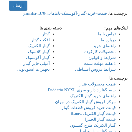
ارسال
برچسب ها:
قیمت-خرید-گیتار-آکوستیک-یاماها-yamaha-f370-nt
لینک‌های مهم:
دسته بندی ها
تماس با ما
گیتار
درباره ما
افکت گیتار
راهنمای خرید
گیتار الکتریک
محصولات کارکرده
گیتار کلاسیک
شرایط و قوانین
گیتار آکوستیک
1 هفته مهلت تست
آمپلی فایر گیتار
شرایط فروش اقساطی
تجهیزات استودیویی
برچسب ها
قیمت محصولات فندر
سیم گیتار داداریو سری Daddario NYXL
راهنمای خرید گیتار الکتریک
مرکز فروش گیتار الکتریک در تهران
قیمت خرید فروش قطعات گیتار
قیمت گیتار الکتریک ibanez
قیمت گیتار الحمرا
گیتار الکتریک طرح گیبسون
سیم گیتار داداریو اصل