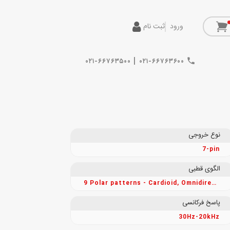
ورود
ثبت نام
|
۰۲۱-۶۶۷۶۳۵۰۰
۰۲۱-۶۶۷۶۳۶۰۰
نوع خروجی
7-pin
الگوی قطبی
9 Polar patterns - Cardioid, Omnidirectional, Figure-8, + 6 additional mixing patterns
پاسخ فرکانسی
30Hz-20kHz