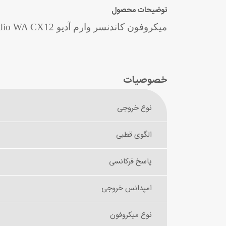
توضیحات محصول
میکروفون کاندنسر وارم آدیو Warm Audio WA CX12
خصوصیات
نوع خروجی
الگوی قطبی
پاسخ فرکانسی
امپدانس خروجی
نوع میکروفون