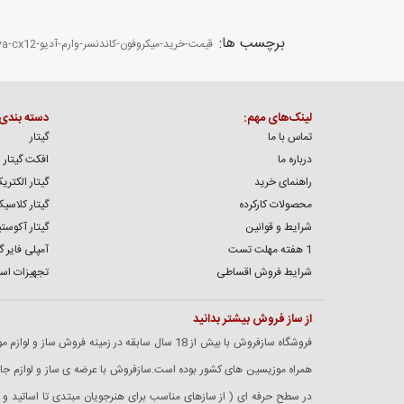
برچسب ها:
قیمت-خرید-میکروفون-کاندنسر-وارم-آدیو-warm-audio-wa-cx12
لینک‌های مهم:
دسته بندی
تماس با ما
گیتار
درباره ما
افکت گیتار
راهنمای خرید
گیتار الکتری
محصولات کارکرده
گیتار کلاسی
شرایط و قوانین
گیتار آکوست
1 هفته مهلت تست
آمپلی فایر گی
شرایط فروش اقساطی
تجهیزات اس
از ساز فروش بیشتر بدانید
فروشگاه سازفروش با بیش از 18 سال سابقه در زمینه فروش
همراه موزیسین های کشور بوده است.سازفروش با عرضه ی ساز و لوازم جانبی
در سطح حرفه ای ( از سازهای مناسب برای هنرجویان مبتدی تا اساتید و 