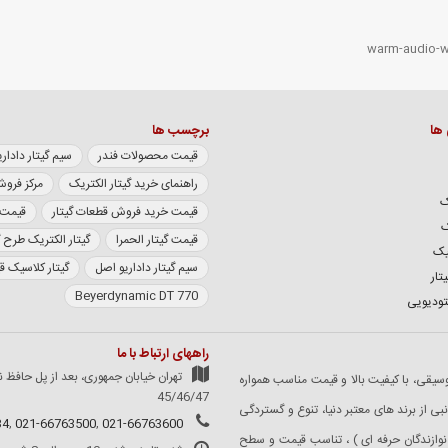
 ها
برچسب ها
قیمت محصولات فندر
سیم گیتار داداریو سری XL
راهنمای خرید گیتار الکتریک
مرکز فروش
ک
قیمت خرید فروش قطعات گیتار
قیمت گی
ک
قیمت گیتار الحمرا
گیتار الکتریک طرح 
یک
سیم گیتار داداریو اصل
گیتار کلاسیک 
تار
Beyerdynamic DT 770
تودیویی
راههای ارتباط با ما
تهران خیابان جمهوری، بعد از پل حافظ ن
 ساز و لوازم موسیقی، با کیفیت بالا و قیمت مناسب همواره
45/46/47
 از برند های معتبر دنیا، تنوع و گستردگی
34
,
021-66763500
,
021-66763600
نوازندگان حرفه ای ) ، تناسب قیمت و سطح