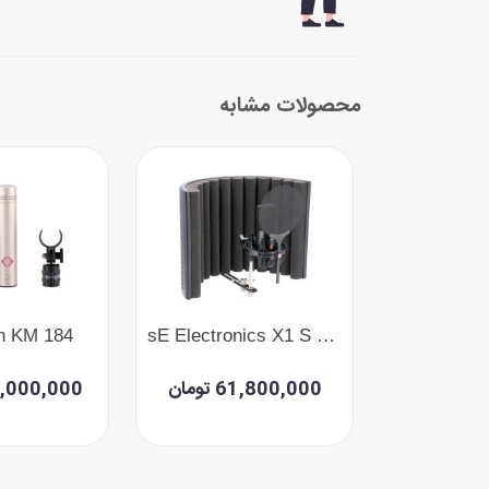
محصولات مشابه
 KM 184
sE Electronics X1 S Studio Bundle
Yamaha YC
ومان
61,800,000 تومان
171,000,000 