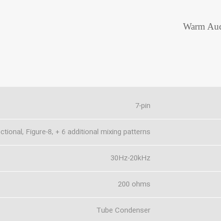
7-pin
ctional, Figure-8, + 6 additional mixing patterns
30Hz-20kHz
200 ohms
Tube Condenser