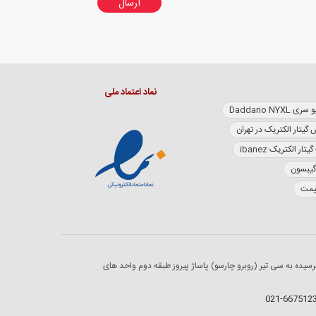
ارسال
نماد اعتماد ملی
Daddario NY
 گیتار الکتریک در تهران
تار الکتریک ibanez
گیبسون
قیمت
رسیده به سی تیر (روبرو چارسو) پاساژ پیروز طبقه دوم واحد های
021-667512