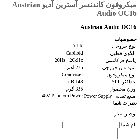
میکروفون کاندنسر آسترین آدیو Austrian
Audio OC16
Austrian Audio OC16
خصوصیات
XLR
نوع خروجی
Cardioid
الگوی قطبی
20Hz - 20kHz
پاسخ فرکانسی
امپدانس خروجی
275 اهم
Condenser
نوع میکروفون
148 dB
حداکثر SPL
وزن محصول
335 گرم
48V Phantom Power
منبع تغذیه | Power Supply
نظرات شما
نوشتن نظر
نام شما