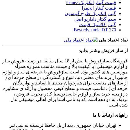
قیمت گیتار الکتریک ibanez
قیمت گیتار الحمرا
گیتار الکتریک طرح گیبسون
سیم گیتار داداریو اصل
گیتار کلاسیک قیمت
Beyerdynamic DT 770
نماد اعتماد ملی
از ساز فروش بیشتر بدانید
فروشگاه سازفروش با بیش از 18 سال سابقه در زمینه فروش ساز
و لوازم موسیقی، با کیفیت بالا و قیمت مناسب همواره همراه
موزیسین های کشور بوده است.سازفروش با عرضه ی ساز و لوازم
جانبی از برند های معتبر دنیا، تنوع و گستردگی در سطح حرفه ای (
از سازهای مناسب برای هنرجویان مبتدی تا اساتید و نوازندگان
حرفه ای ) ، تناسب قیمت و سطح کیفی محصول و ارائه ی مشاوره
در زمینه خرید ساز و لوازم جانبی توسط کادر مجرب فروش ،
نزدیک به دو دهه است که به نامی آشنا برای اهالی موسیقی بدل
شده است.
راههای ارتباط با ما
تهران خیابان جمهوری، بعد از پل حافظ نرسیده به سی تیر