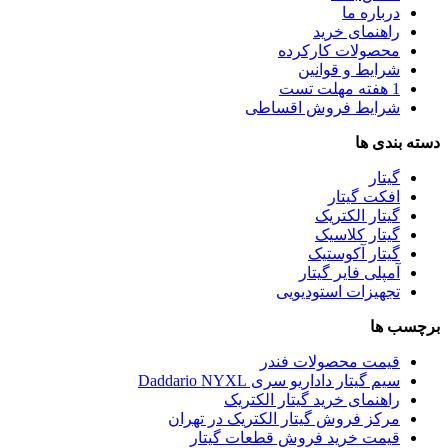
درباره ما
راهنمای خرید
محصولات کارکرده
شرایط و قوانین
1 هفته مهلت تست
شرایط فروش اقساطی
دسته بندی ها
گیتار
افکت گیتار
گیتار الکتریک
گیتار کلاسیک
گیتار آکوستیک
آمپلی فایر گیتار
تجهیزات استودیویی
برچسب ها
قیمت محصولات فندر
سیم گیتار داداریو سری Daddario NYXL
راهنمای خرید گیتار الکتریک
مرکز فروش گیتار الکتریک در تهران
قیمت خرید فروش قطعات گیتار