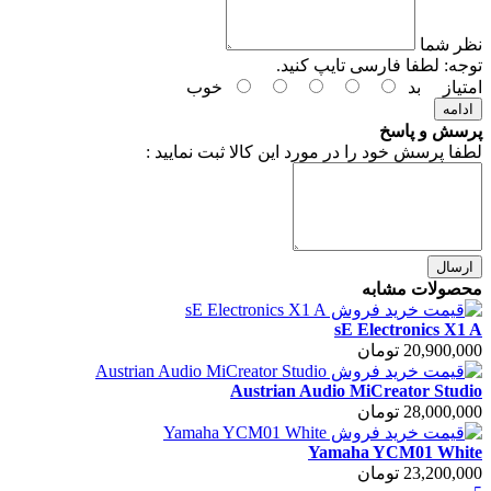
نظر شما
توجه:
لطفا فارسی تایپ کنید.
امتیاز
بد
خوب
ادامه
پرسش و پاسخ
لطفا پرسش خود را در مورد این کالا ثبت نمایید :
ارسال
محصولات مشابه
sE Electronics X1 A
20,900,000 تومان
Austrian Audio MiCreator Studio
28,000,000 تومان
Yamaha YCM01 White
23,200,000 تومان