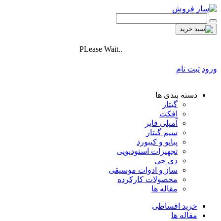
PLease Wait..
ورود
ثبت نام
دسته بندی ها
گیتار
افکت
آمپلی فایر
سیم گیتار
پیانو و کیبورد
تجهیزات استودیویی
دی جی
ساز و ادوات موسیقی
محصولات کارکرده
مقاله ها
خرید اقساطی
مقاله ها