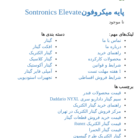
پایه میکروفون
Sontronics Elevate
نا موجود
لینک‌های مهم:
دسته بندی ها
تماس با ما
گیتار
درباره ما
افکت گیتار
راهنمای خرید
گیتار الکتریک
محصولات کارکرده
گیتار کلاسیک
شرایط و قوانین
گیتار آکوستیک
1 هفته مهلت تست
آمپلی فایر گیتار
شرایط فروش اقساطی
تجهیزات استودیویی
برچسب ها
قیمت محصولات فندر
سیم گیتار داداریو سری Daddario NYXL
راهنمای خرید گیتار الکتریک
مرکز فروش گیتار الکتریک در تهران
قیمت خرید فروش قطعات گیتار
قیمت گیتار الکتریک ibanez
قیمت گیتار الحمرا
گیتار الکتریک طرح گیبسون