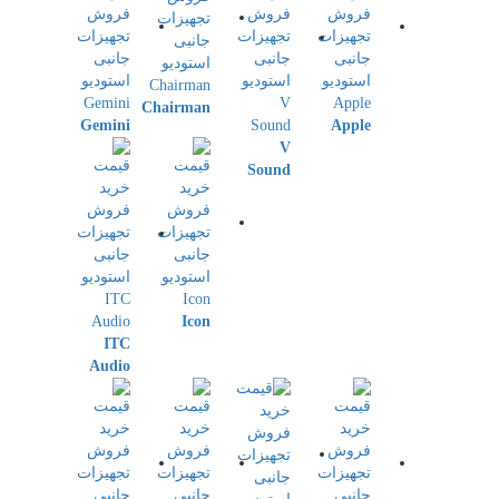
Chairman
Gemini
Apple
V
Sound
Icon
ITC
Audio