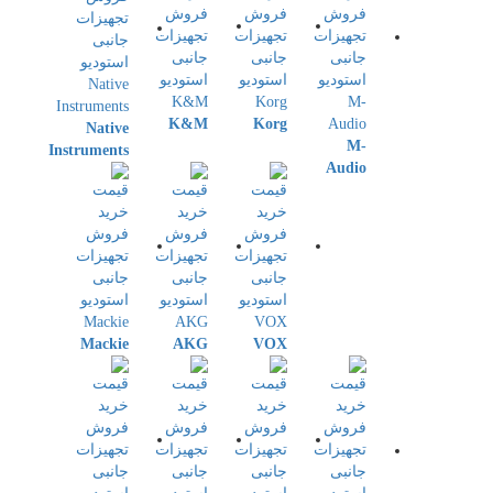
K&M
Korg
Native
M-
Instruments
Audio
Mackie
AKG
VOX