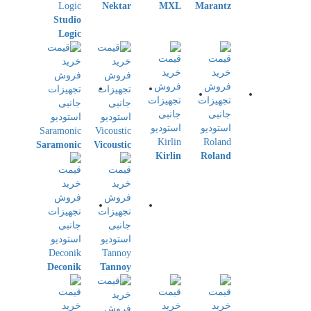
Nektar
MXL
Marantz
Studio
Logic
Saramonic
Vicoustic
Kirlin
Roland
Deconik
Tannoy