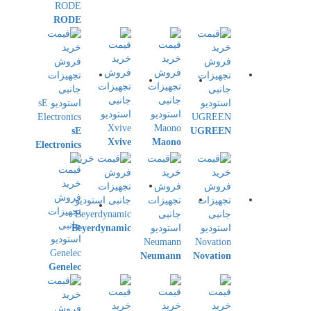
RODE
sE
UGREEN
Xvive
Maono
Electronics
Beyerdynamic
Neumann
Novation
Genelec