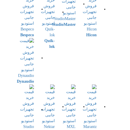
StudioMaster
Bespeco
Hicon
Quik-
lok
Dynaudio