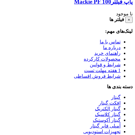
پاپ فیلتر
Mackie PF 100
نا موجود
فیلتر ها
×
لینک‌های مهم:
تماس با ما
درباره ما
راهنمای خرید
محصولات کارکرده
شرایط و قوانین
1 هفته مهلت تست
شرایط فروش اقساطی
دسته بندی ها
گیتار
افکت گیتار
گیتار الکتریک
گیتار کلاسیک
گیتار آکوستیک
آمپلی فایر گیتار
تجهیزات استودیویی