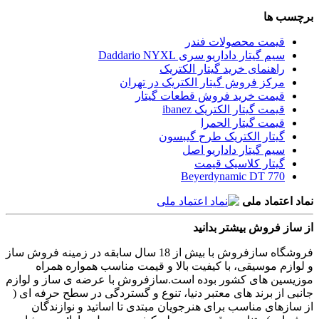
برچسب ها
قیمت محصولات فندر
سیم گیتار داداریو سری Daddario NYXL
راهنمای خرید گیتار الکتریک
مرکز فروش گیتار الکتریک در تهران
قیمت خرید فروش قطعات گیتار
قیمت گیتار الکتریک ibanez
قیمت گیتار الحمرا
گیتار الکتریک طرح گیبسون
سیم گیتار داداریو اصل
گیتار کلاسیک قیمت
Beyerdynamic DT 770
نماد اعتماد ملی
از ساز فروش بیشتر بدانید
فروشگاه سازفروش با بیش از 18 سال سابقه در زمینه فروش ساز
و لوازم موسیقی، با کیفیت بالا و قیمت مناسب همواره همراه
موزیسین های کشور بوده است.سازفروش با عرضه ی ساز و لوازم
جانبی از برند های معتبر دنیا، تنوع و گستردگی در سطح حرفه ای (
از سازهای مناسب برای هنرجویان مبتدی تا اساتید و نوازندگان