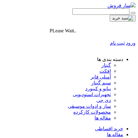
PLease Wait..
ورود
ثبت نام
دسته بندی ها
گیتار
افکت
آمپلی فایر
سیم گیتار
پیانو و کیبورد
تجهیزات استودیویی
دی جی
ساز و ادوات موسیقی
محصولات کارکرده
مقاله ها
خرید اقساطی
مقاله ها