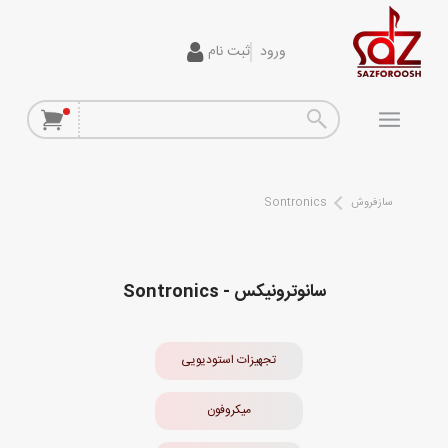
ورود
ثبت نام
گیتار
افکت
آمپلی فایر
سازفروش
Sontronics
سیم گیتار
پیانو و کیبورد
سانوترونیکس - Sontronics
تجهیزات استودیویی
دی جی
تجهیزات استودیویی
ساز و ادوات موسیقی
میکروفون
محصولات کارکرده