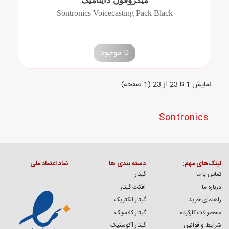
میکروفون داینامیک
Sontronics Voicecasting Pack Black
نا موجود
نمايش 1 تا 23 از 23 (1 صفحه)
Sontronics
لینک‌های مهم:
دسته بندی ها
نماد اعتماد ملی
تماس با ما
گیتار
درباره ما
افکت گیتار
راهنمای خرید
گیتار الکتریک
محصولات کارکرده
گیتار کلاسیک
شرایط و قوانین
گیتار آکوستیک