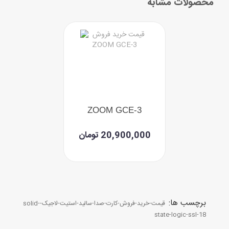
محصولات مشابه
ZOOM GCE-3
20,900,000 تومان
برچسب ها:
قیمت-خرید-فروش-کارت-صدا-سالید-استیت-لاجیک-solid-
state-logic-ssl-18