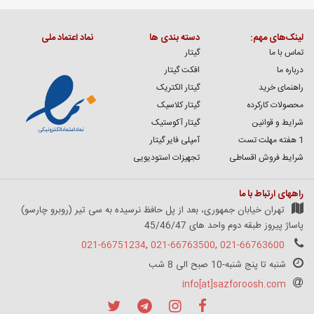
لینک‌های مهم:
دسته بندی ها
نماد اعتماد ملی
تماس با ما
گیتار
درباره ما
افکت گیتار
راهنمای خرید
گیتار الکتریک
محصولات کارکرده
گیتار کلاسیک
شرایط و قوانین
گیتار آکوستیک
1 هفته مهلت تست
آمپلی فایر گیتار
شرایط فروش اقساطی
تجهیزات استودیویی
راههای ارتباط با ما
تهران خیابان جمهوری، بعد از پل حافظ نرسیده به سی تیر (روبرو چارسو)
پاساژ پیروز طبقه دوم واحد های 45/46/47
021-66751234
,
021-66763500
,
021-66763600
شنبه تا پنج شنبه-10 صبح الی 8 شب
info[at]sazforoosh.com