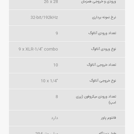
26 x 28
ورودی و خروجی همزمان
32-bit/192kHz
نرخ نمونه برداری
9
تعداد ورودی آنالوگ
9 x XLR-1/4" combo
نوع ورودی آنالوگ
10
تعداد خروجی آنالوگ
10 x 1/4"
نوع خروجی آنالوگ
8
تعداد ورودی میکروفون (پری
امپ)
دارد
فانتوم پاور
طول دستگاه