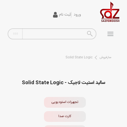
ورود
ثبت نام
گیتار
افکت
آمپلی فایر
سازفروش
Solid State Logic
سیم گیتار
پیانو و کیبورد
سالید استیت لاجیک - Solid State Logic
تجهیزات استودیویی
دی جی
تجهیزات استودیویی
ساز و ادوات موسیقی
کارت صدا
محصولات کارکرده