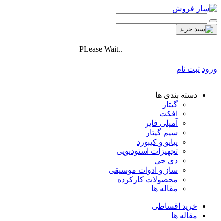
PLease Wait..
ورود
ثبت نام
دسته بندی ها
گیتار
افکت
آمپلی فایر
سیم گیتار
پیانو و کیبورد
تجهیزات استودیویی
دی جی
ساز و ادوات موسیقی
محصولات کارکرده
مقاله ها
خرید اقساطی
مقاله ها