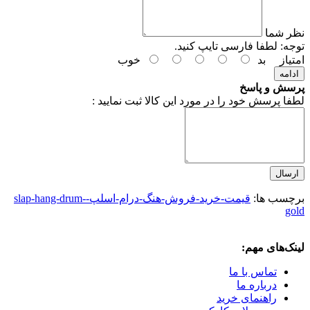
نظر شما
توجه:
لطفا فارسی تایپ کنید.
امتیاز
بد
خوب
ادامه
پرسش و پاسخ
لطفا پرسش خود را در مورد این کالا ثبت نمایید :
ارسال
برچسب ها:
قیمت-خرید-فروش-هنگ-درام-اسلپ-slap-hang-drum-
gold
لینک‌های مهم:
تماس با ما
درباره ما
راهنمای خرید