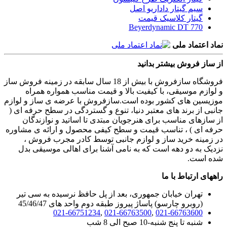
سیم گیتار داداریو اصل
گیتار کلاسیک قیمت
Beyerdynamic DT 770
نماد اعتماد ملی
از ساز فروش بیشتر بدانید
فروشگاه سازفروش با بیش از 18 سال سابقه در زمینه فروش ساز
و لوازم موسیقی، با کیفیت بالا و قیمت مناسب همواره همراه
موزیسین های کشور بوده است.سازفروش با عرضه ی ساز و لوازم
جانبی از برند های معتبر دنیا، تنوع و گستردگی در سطح حرفه ای (
از سازهای مناسب برای هنرجویان مبتدی تا اساتید و نوازندگان
حرفه ای ) ، تناسب قیمت و سطح کیفی محصول و ارائه ی مشاوره
در زمینه خرید ساز و لوازم جانبی توسط کادر مجرب فروش ،
نزدیک به دو دهه است که به نامی آشنا برای اهالی موسیقی بدل
شده است.
راههای ارتباط با ما
تهران خیابان جمهوری، بعد از پل حافظ نرسیده به سی تیر
(روبرو چارسو) پاساژ پیروز طبقه دوم واحد های 45/46/47
021-66751234
,
021-66763500
,
021-66763600
شنبه تا پنج شنبه-10 صبح الی 8 شب