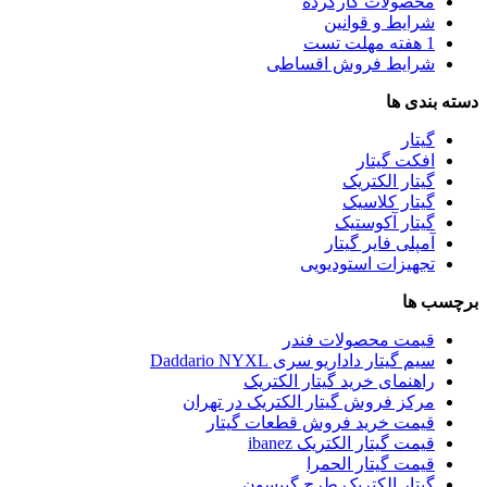
محصولات کارکرده
شرایط و قوانین
1 هفته مهلت تست
شرایط فروش اقساطی
دسته بندی ها
گیتار
افکت گیتار
گیتار الکتریک
گیتار کلاسیک
گیتار آکوستیک
آمپلی فایر گیتار
تجهیزات استودیویی
برچسب ها
قیمت محصولات فندر
سیم گیتار داداریو سری Daddario NYXL
راهنمای خرید گیتار الکتریک
مرکز فروش گیتار الکتریک در تهران
قیمت خرید فروش قطعات گیتار
قیمت گیتار الکتریک ibanez
قیمت گیتار الحمرا
گیتار الکتریک طرح گیبسون