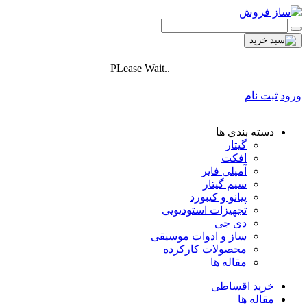
PLease Wait..
ورود
ثبت نام
دسته بندی ها
گیتار
افکت
آمپلی فایر
سیم گیتار
پیانو و کیبورد
تجهیزات استودیویی
دی جی
ساز و ادوات موسیقی
محصولات کارکرده
مقاله ها
خرید اقساطی
مقاله ها