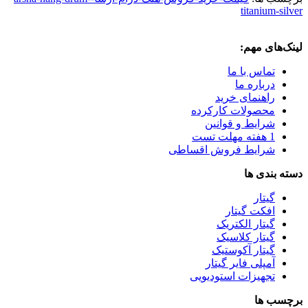
titanium-silver
لینک‌های مهم:
تماس با ما
درباره ما
راهنمای خرید
محصولات کارکرده
شرایط و قوانین
1 هفته مهلت تست
شرایط فروش اقساطی
دسته بندی ها
گیتار
افکت گیتار
گیتار الکتریک
گیتار کلاسیک
گیتار آکوستیک
آمپلی فایر گیتار
تجهیزات استودیویی
برچسب ها