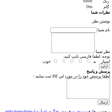
Silver
رنگ
Dm
گام
نظرات شما
نوشتن نظر
نام شما
نظر شما
توجه:
لطفا فارسی تایپ کنید.
امتیاز
بد
خوب
ادامه
پرسش و پاسخ
لطفا پرسش خود را در مورد این کالا ثبت نمایید :
ارسال
برچسب ها:
قیمت-خرید-فروش-هنگ-درام-آرشا-arsha-hang-drum-