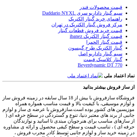
قیمت محصولات فندر
سیم گیتار داداریو سری Daddario NYXL
راهنمای خرید گیتار الکتریک
مرکز فروش گیتار الکتریک در تهران
قیمت خرید فروش قطعات گیتار
قیمت گیتار الکتریک ibanez
قیمت گیتار الحمرا
گیتار الکتریک طرح گیبسون
سیم گیتار داداریو اصل
گیتار کلاسیک قیمت
Beyerdynamic DT 770
نماد اعتماد ملی
از ساز فروش بیشتر بدانید
فروشگاه سازفروش با بیش از 18 سال سابقه در زمینه فروش ساز
و لوازم موسیقی، با کیفیت بالا و قیمت مناسب همواره همراه
موزیسین های کشور بوده است.سازفروش با عرضه ی ساز و لوازم
جانبی از برند های معتبر دنیا، تنوع و گستردگی در سطح حرفه ای (
از سازهای مناسب برای هنرجویان مبتدی تا اساتید و نوازندگان
حرفه ای ) ، تناسب قیمت و سطح کیفی محصول و ارائه ی مشاوره
در زمینه خرید ساز و لوازم جانبی توسط کادر مجرب فروش ،