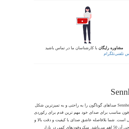
مشاوره رایگان
با کارشناسان ما در تماس باشید
س تلفنی
تلگرام
دارای یک کپسول 1 اینچی باکیفیت است که دیافراگم داخل آن از جنس طلا می‌باشد. با میکروفون Sennheiser MK4 صداهای گوناگون را به راحتی و به تمیزترین شکل
ا خواهد بود. پیدا کردن میکروفون مناسب برای صدای خود مهم ترین قدم برای رکوردی
ی است. شما بلافاصله عاشق صدای با کیفیت و دقت بالا و
کیفیت ساخت برجسته آن خواهید شد. پاسخ فرکانسی میکروفون کاندنسر Sennheiser MK4 کمپانی سنهایزر 20Hz-20kHz و آمپدانس خروجی آن 50 اهم می‌باشد. میکروفون‌های کمی در بازار