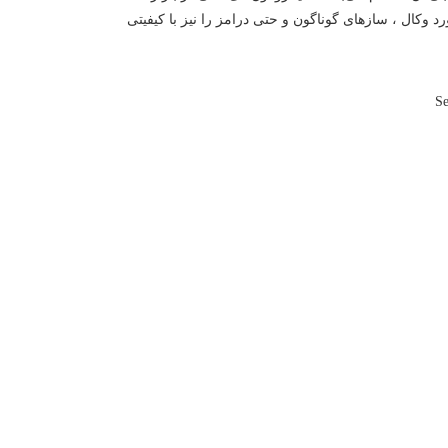
وفون شما می‌توانید علاوه بر رکورد وکال ، سازهای گوناگون و حتی درامز را نیز با کیفیتی