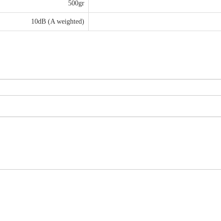
500gr
10dB (A weighted)