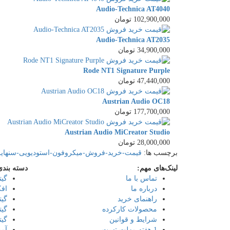
Audio-Technica AT4040
102,900,000 تومان
Audio-Technica AT2035
34,900,000 تومان
Rode NT1 Signature Purple
47,440,000 تومان
Austrian Audio OC18
177,700,000 تومان
Austrian Audio MiCreator Studio
28,000,000 تومان
برچسب ها:
قیمت-خرید-فروش-میکروفون-استودیویی-سنهایزر-nheiser-mk4
لینک‌های مهم:
دسته بندی
تماس با ما
گیت
درباره ما
افک
راهنمای خرید
گیت
محصولات کارکرده
گیت
شرایط و قوانین
گیت
1 هفته مهلت تست
آمپ