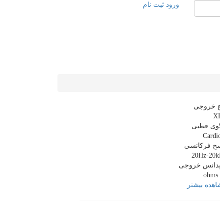
ورود
ثبت نام
ع خروجی
X
گوی قطبی
Cardi
سخ فرکانسی
20Hz-20k
پدانس خروجی
هده بیشتر