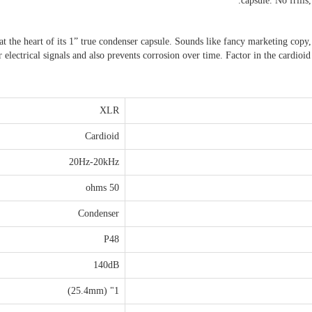
capsule. No frills
 the heart of its 1” true condenser capsule. Sounds like fancy marketing copy,
or electrical signals and also prevents corrosion over time. Factor in the cardio
XLR
Cardioid
20Hz-20kHz
50 ohms
Condenser
P48
140dB
1" (25.4mm)