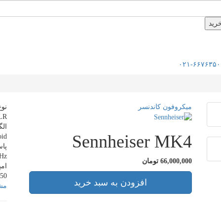
۰۲۱-۶۶۷۶۳۵۰
میکروفون کاندنسر
نو
LR
ال
Sennheiser MK4
oid
پا
Hz
66,000,000 تومان
ام
50 ohms
افزودن به سبد خرید
مشا