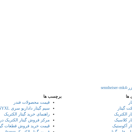
sen
 ها
برچسب ها
ار
قیمت محصولات فندر
ت گیتار
سیم گیتار داداریو سری Daddario NYXL
ار الکتریک
راهنمای خرید گیتار الکتریک
ار کلاسیک
مرکز فروش گیتار الکتریک در 
ار آکوستیک
قیمت خرید فروش قطعات گیت
لی فایر گیتار
قیمت گیتار الکتریک ibanez