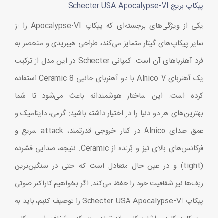
پیکاپ بریج Schecter USA Apocalypse-VI
یکی از ویژگی‌های برجسته‌ای که پیکاپ Apocalypse-VI را از
سایر پیکاپ‌های گیتار متمایز می‌کند، طراحی هیبریدی و منحصر به
فرد آهنرباهای آن است. کمپانی Schecter در این مدل از ترکیب
یک آهنربای Alnico V با دو آهنربای جانبی Ceramic 8 استفاده
کرده است. این ساختار هوشمندانه باعث می‌شود تا شما
بهترین‌های هر دو دنیا را در اختیار داشته باشید: گرمی، داینامیک و
عمق صدای Alnico در کنار خروجی قدرتمند، attack سریع و
فرکانس‌های بالای تیز و بُرنده از Ceramic. نتیجه، صدایی فشرده
(tight) و در عین حال متعادل است که حتی در سنگین‌ترین
ریف‌ها نیز شفافیت خود را حفظ می‌کند. اگر بخواهیم کاراکتر صوتی
پیکاپ Schecter USA Apocalypse-VI را توصیف کنیم، باید به