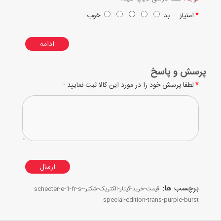
امتیاز
بد
خوب
ادامه
پرسش و پاسخ
لطفا پرسش خود را در مورد این کالا ثبت نمایید :
ارسال
برچسب ها:
قیمت-خرید-گیتار-الکتریک-شکتر-schecter-e-1-fr-s-
special-edition-trans-purple-burst