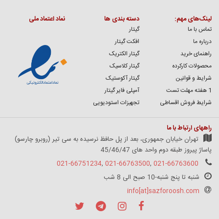
لینک‌های مهم:
دسته بندی ها
نماد اعتماد ملی
تماس با ما
گیتار
درباره ما
افکت گیتار
راهنمای خرید
گیتار الکتریک
محصولات کارکرده
گیتار کلاسیک
شرایط و قوانین
گیتار آکوستیک
1 هفته مهلت تست
آمپلی فایر گیتار
شرایط فروش اقساطی
تجهیزات استودیویی
راههای ارتباط با ما
تهران خیابان جمهوری، بعد از پل حافظ نرسیده به سی تیر (روبرو چارسو)
پاساژ پیروز طبقه دوم واحد های 45/46/47
021-66751234
,
021-66763500
,
021-66763600
شنبه تا پنج شنبه-10 صبح الی 8 شب
info[at]sazforoosh.com