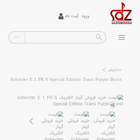
ورود
ثبت نام
گیتار
افکت
آمپلی فایر
سیم گیتار
سازفروش
Schecter E 1 FR S Special Edition Trans Purple Burst
پیانو و کیبورد
تجهیزات استودیویی
دی جی
ساز و ادوات موسیقی
محصولات کارکرده