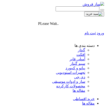
PLease Wait..
ورود
ثبت نام
دسته بندی ها
گیتار
افکت
آمپلی فایر
سیم گیتار
پیانو و کیبورد
تجهیزات استودیویی
دی جی
ساز و ادوات موسیقی
محصولات کارکرده
مقاله ها
خرید اقساطی
مقاله ها