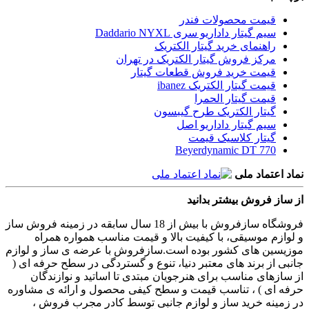
قیمت محصولات فندر
سیم گیتار داداریو سری Daddario NYXL
راهنمای خرید گیتار الکتریک
مرکز فروش گیتار الکتریک در تهران
قیمت خرید فروش قطعات گیتار
قیمت گیتار الکتریک ibanez
قیمت گیتار الحمرا
گیتار الکتریک طرح گیبسون
سیم گیتار داداریو اصل
گیتار کلاسیک قیمت
Beyerdynamic DT 770
نماد اعتماد ملی
از ساز فروش بیشتر بدانید
فروشگاه سازفروش با بیش از 18 سال سابقه در زمینه فروش ساز
و لوازم موسیقی، با کیفیت بالا و قیمت مناسب همواره همراه
موزیسین های کشور بوده است.سازفروش با عرضه ی ساز و لوازم
جانبی از برند های معتبر دنیا، تنوع و گستردگی در سطح حرفه ای (
از سازهای مناسب برای هنرجویان مبتدی تا اساتید و نوازندگان
حرفه ای ) ، تناسب قیمت و سطح کیفی محصول و ارائه ی مشاوره
در زمینه خرید ساز و لوازم جانبی توسط کادر مجرب فروش ،