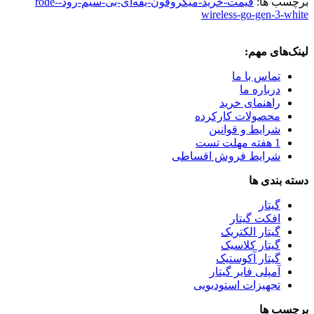
برچسب ها:
قیمت-خرید-میکروفون-یقه‌ای-بی-سیم-رود-rode-
wireless-go-gen-3-white
لینک‌های مهم:
تماس با ما
درباره ما
راهنمای خرید
محصولات کارکرده
شرایط و قوانین
1 هفته مهلت تست
شرایط فروش اقساطی
دسته بندی ها
گیتار
افکت گیتار
گیتار الکتریک
گیتار کلاسیک
گیتار آکوستیک
آمپلی فایر گیتار
تجهیزات استودیویی
برچسب ها