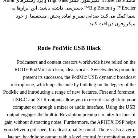
مانند Noise Gate، کمپرسور، فیلتر High-Pass و پردازشگرهای Aural
Exciter™ و Big Bottom™ دسترسی داشته باشید. این ابزارها به
شما کمک می‌کنند صدایی تمیز و آماده پخش، مستقیما از خود
میکروفون دریافت کنید.
Rode PodMic USB Black
Podcasters and content creators worldwide have relied on the
RODE PodMic for clean, clear vocals. Sweetwater is proud to
present its successor, the PodMic USB dynamic broadcast
microphone, which ups the ante by building on the legacy of the
PodMic and introducing a range of new features. First and foremost,
USB-C and XLR outputs allow you to record straight into your
computer or through a mixer or audio interface. Using the USB
output engages the built-in Revolution preamp circuitry for tons of
gain without distracting noise. Furthermore, the APHEX DSP helps
you deliver a polished, broadcast-quality sound. There’s also a zero-
latency headphone output with a level control for monitoring your