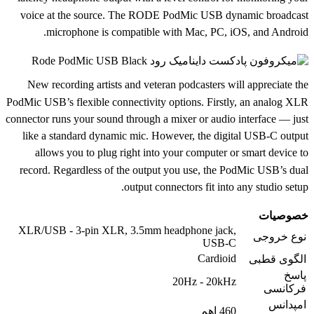
voice at the source. The RODE PodMic USB dynamic broadcast
microphone is compatible with Mac, PC, iOS, and Android.
New recording artists and veteran podcasters will appreciate the
PodMic USB’s flexible connectivity options. Firstly, an analog XLR
connector runs your sound through a mixer or audio interface — just
like a standard dynamic mic. However, the digital USB-C output
allows you to plug right into your computer or smart device to
record. Regardless of the output you use, the PodMic USB’s dual
output connectors fit into any studio setup.
خصوصیات
XLR/USB - 3-pin XLR, 3.5mm headphone jack,
نوع خروجی
USB-C
Cardioid
الگوی قطبی
پاسخ
20Hz - 20kHz
فرکانسی
امپدانس
460 اهم