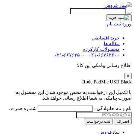
ورود
ثبت نام
گیتار
خرید اقساطی
مقاله ها
افکت
محصولات کارکرده
۰۲۱-۶۶۷۶۳۵۰۰
|
۰۲۱-۶۶۷۶۳۶۰۰
آمپلی فایر
اطلاع رسانی پیامکی این کالا
سیم گیتار
×
Rode PodMic USB Black
پیانو و کیبورد
با تکمیل این درخواست به محض موجود شدن این محصول به
تجهیزات استودیویی
صورت پیامکی به شما اطلاع رسانی خواهد شد.
دی جی
نام و نام خانوادگی :
شماره همراه :
ساز و ادوات موسیقی
انصراف
ثبت درخواست
سازفروش
محصولات کارکرده