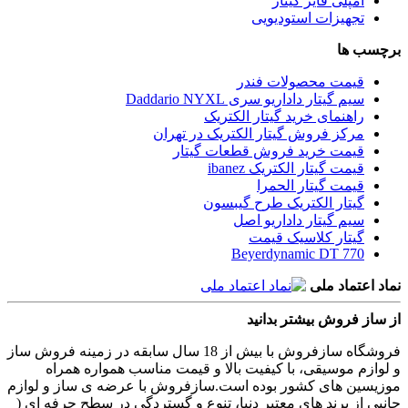
آمپلی فایر گیتار
تجهیزات استودیویی
برچسب ها
قیمت محصولات فندر
سیم گیتار داداریو سری Daddario NYXL
راهنمای خرید گیتار الکتریک
مرکز فروش گیتار الکتریک در تهران
قیمت خرید فروش قطعات گیتار
قیمت گیتار الکتریک ibanez
قیمت گیتار الحمرا
گیتار الکتریک طرح گیبسون
سیم گیتار داداریو اصل
گیتار کلاسیک قیمت
Beyerdynamic DT 770
نماد اعتماد ملی
از ساز فروش بیشتر بدانید
فروشگاه سازفروش با بیش از 18 سال سابقه در زمینه فروش ساز
و لوازم موسیقی، با کیفیت بالا و قیمت مناسب همواره همراه
موزیسین های کشور بوده است.سازفروش با عرضه ی ساز و لوازم
جانبی از برند های معتبر دنیا، تنوع و گستردگی در سطح حرفه ای (