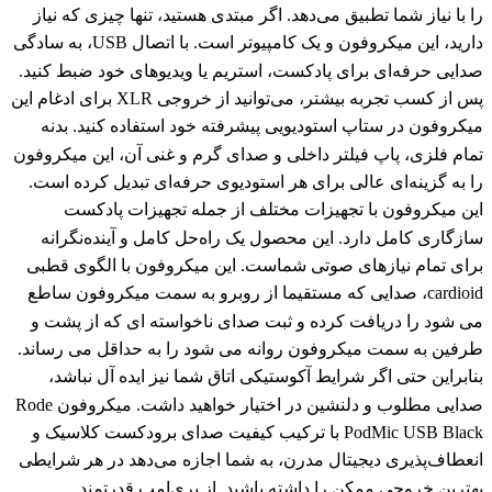
را با نیاز شما تطبیق می‌دهد. اگر مبتدی هستید، تنها چیزی که نیاز
دارید، این میکروفون و یک کامپیوتر است. با اتصال USB، به سادگی
صدایی حرفه‌ای برای پادکست، استریم یا ویدیوهای خود ضبط کنید.
پس از کسب تجربه بیشتر، می‌توانید از خروجی XLR برای ادغام این
میکروفون در ستاپ استودیویی پیشرفته خود استفاده کنید. بدنه
تمام فلزی، پاپ فیلتر داخلی و صدای گرم و غنی آن، این میکروفون
را به گزینه‌ای عالی برای هر استودیوی حرفه‌ای تبدیل کرده است.
این میکروفون با تجهیزات مختلف از جمله تجهیزات پادکست
سازگاری کامل دارد. این محصول یک راه‌حل کامل و آینده‌نگرانه
برای تمام نیازهای صوتی شماست. این میکروفون با الگوی قطبی
cardioid، صدایی که مستقیما از روبرو به سمت میکروفون ساطع
می شود را دریافت کرده و ثبت صدای ناخواسته ای که از پشت و
طرفین به سمت میکروفون روانه می شود را به حداقل می رساند.
بنابراین حتی اگر شرایط آکوستیکی اتاق شما نیز ایده آل نباشد،
صدایی مطلوب و دلنشین در اختیار خواهید داشت. میکروفون Rode
PodMic USB Black با ترکیب کیفیت صدای برودکست کلاسیک و
انعطاف‌پذیری دیجیتال مدرن، به شما اجازه می‌دهد در هر شرایطی
بهترین خروجی ممکن را داشته باشید. از پری‌امپ قدرتمند