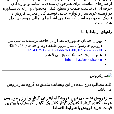
از سازهای مناسب برای هنرجویان مبتدی تا اساتید و نوازندگان
حرفه ای ) ، تناسب قیمت و سطح کیفی محصول و ارائه ی مشاوره
در زمینه خرید ساز و لوازم جانبی توسط کادر مجرب فروش ،
نزدیک به دو دهه است که به نامی آشنا برای اهالی موسیقی بدل
شده است.
راههای ارتباط با ما
تهران خیابان جمهوری، بعد از پل حافظ نرسیده به سی تیر
(روبرو چارسو) پاساژ پیروز طبقه دوم واحد های 45/46/47
021-66751234
,
021-66763500
,
021-66763600
شنبه تا پنج شنبه-10 صبح الی 8 شب
info[at]sazforoosh.com
کلیه مطالب درج شده در این وبسایت متعلق به گروه سازفروش
می باشد.
سازفروش تخصصی ترین فروشگاه اینترنتی گیتار و لوازم موسیقی
عرضه کننده گیتار الکتریک, گیتار کلاسیک, گیتار آکوستیک با بهترین
قیمت خرید فروش با شرایط اقساط