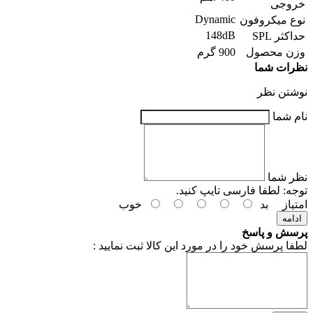
خروجی
Dynamic
نوع میکروفون
148dB
حداکثر SPL
وزن محصول
900 گرم
نظرات شما
نوشتن نظر
نام شما
نظر شما
توجه:
لطفا فارسی تایپ کنید.
امتیاز
بد
خوب
ادامه
پرسش و پاسخ
لطفا پرسش خود را در مورد این کالا ثبت نمایید :