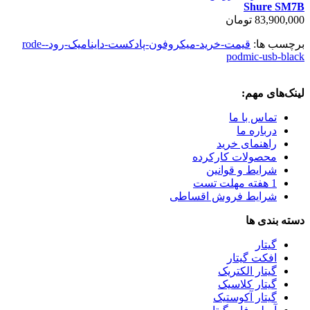
Shure SM7B
83,900,000 تومان
برچسب ها:
قیمت-خرید-میکروفون-پادکست-داینامیک-رود-rode-
podmic-usb-black
لینک‌های مهم:
تماس با ما
درباره ما
راهنمای خرید
محصولات کارکرده
شرایط و قوانین
1 هفته مهلت تست
شرایط فروش اقساطی
دسته بندی ها
گیتار
افکت گیتار
گیتار الکتریک
گیتار کلاسیک
گیتار آکوستیک