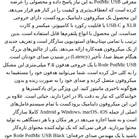
معرفی PodMic USB به این نیاز پاسخ داده و محصولی را عرضه
کرده است که انعطاف‌پذیری و کیفیت را در کنار هم قرار می‌دهد.
این محصول یک میکروفون داینامیک برودکست، دارای خروجی
XLR و USB-C با قابلیت رکورد با کامپیوتر، میکسر و کارت
صداست. این محصول با انواع پلتفرم‌ها قابل استفاده است. بدین
ترتیب با تمامی سِتاپ‌های استودیویی سازگار است و تعریف جدیدی
از یک میکروفون همه‌کاره ارائه می‌دهد. یکی از چالش‌های بزرگ
هنگام ضبط صدا، تأخیر (Latency) در شنیدن صدای خودتان است.
Rode PodMic USB با یک خروجی هدفون ۳.۵ میلی‌متری این مشکل
را به کلی حل کرده است. شما می‌توانید هدفون خود را مستقیما به
میکروفون متصل کرده و صدای خود را به صورت زنده و بدون
هیچ‌گونه تاخیری مانیتور کنید. این ویژگی برای پادکسترها و
خوانندگانی که نیاز به دقت بالا در اجرا دارند، حیاتی است. علاوه بر
این، این میکروفون داینامیک برودکست با تمام سیستم‌عامل‌های
اصلی از جمله Windows، macOS، iOS و Android کاملا سازگار
است و به شما اجازه می‌دهد در هر مکان و با هر دستگاهی به تولید
محتوا بپردازید. فرقی نمی‌کند که یک تولیدکننده محتوای تازه‌کار
باشید یا یک مهندس صدای حرفه‌ای؛ Rode PodMic USB Black خود