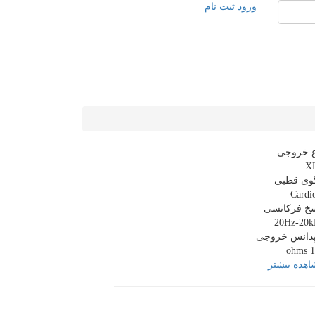
ورود
ثبت نام
ع خروجی
X
گوی قطبی
Cardi
سخ فرکانسی
20Hz-20k
پدانس خروجی
10
هده بیشتر