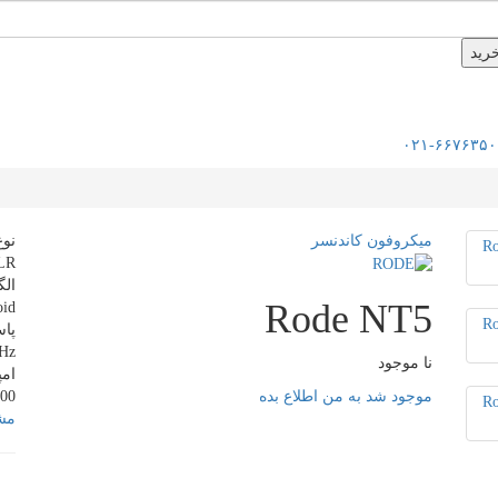
۰۲۱-۶۶۷۶۳۵۰
میکروفون کاندنسر
نو
LR
ال
Rode NT5
oid
پا
Hz
نا موجود
ام
موجود شد به من اطلاع بده
0 ohms
مشا