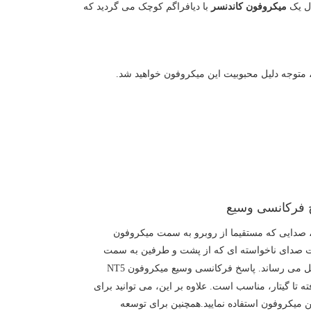
میکروفون کاندنسر
با دیافراگم کوچک می گردید که
ین محصول با الگوی قطبی cardioid، صدایی که مستقیما از روبرو به سمت میکروفون
ت صدای ناخواسته ای که از پشت و طرفین به سمت
میکروفون روانه می شود را به حداقل می رساند. پاسخ فرکانسی وسیع میکروفون NT5
ه تا گیتار، مناسب است. علاوه بر این، می توانید برای
ن میکروفون استفاده نمایید.همچنین برای توسعه