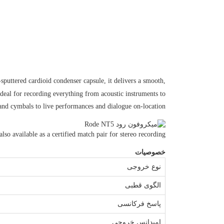
puttered cardioid condenser capsule, it delivers a smooth,
deal for recording everything from acoustic instruments to
nd cymbals to live performances and dialogue on-location.
so available as a certified match pair for stereo recording.
خصوصیات
نوع خروجی
الگوی قطبی
پاسخ فرکانسی
امپدانس خروجی