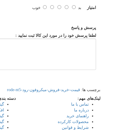
امتیاز
بد
خوب
پرسش و پاسخ
لطفا پرسش خود را در مورد این کالا ثبت نمایید :
برچسب ها:
قیمت-خرید-فروش-میکروفون-رود-rode-nt5
لینک‌های مهم:
دسته بندی
تماس با ما
گیت
درباره ما
افک
راهنمای خرید
گیت
محصولات کارکرده
گیت
شرایط و قوانین
گیت