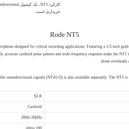
خریداری است.
Rode NT5
one designed for critical recording applications. Featuring a 1/2-inch gold-s
lly accurate cardioid polar pattern and wide frequency response make the NT5 i
drum overheads a
ble omnidirectional capsule (NT45-O) is also available separately. The NT5 is al
XLR
Cardioid
20Hz-20kHz
100 ohms