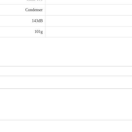
Condenser
143dB
101g