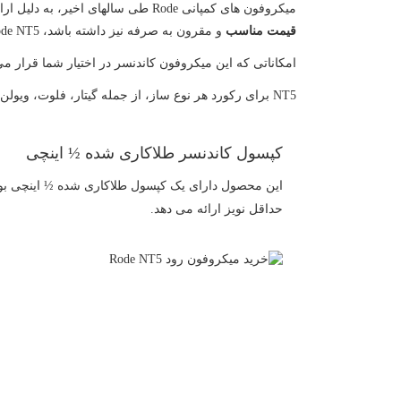
میکروفون های کمپانی Rode طی سالهای اخیر، به دلیل ارائه صدایی با محدوده کیفی استودیو، به شهرت زیادی دست یافته اند. اگر به دنبال یک
قیمت مناسب
و مقرون به صرفه نیز داشته باشد، Rode NT5 گزینه ایده آل شماست.
امکاناتی که این میکروفون کاندنسر در اختیار شما قرار م
NT5 برای رکورد هر نوع ساز، از جمله گیتار، فلوت، ویولن، ساکسیفون، درامز مناسب است. به محض اینکه با NT5 مشغول رکورد شوید، متوجه دلیل محبوبیت این میکروفون خواهید شد.
کپسول کاندنسر طلاکاری شده ½ اینچی
این محصول دارای یک کپسول طلاکاری شده ½ اینچی بود
حداقل نویز ارائه می دهد.