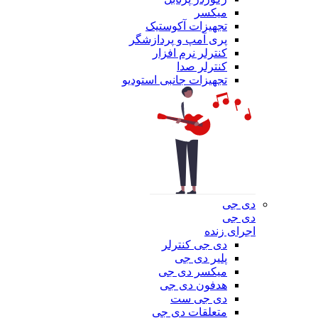
میکسر
تجهیزات آکوستیک
پری آمپ و پردازشگر
کنترلر نرم افزار
کنترلر صدا
تجهیزات جانبی استودیو
دی جی
دی جی
اجرای زنده
دی جی کنترلر
پلیر دی جی
میکسر دی جی
هدفون دی جی
دی جی ست
متعلقات دی جی