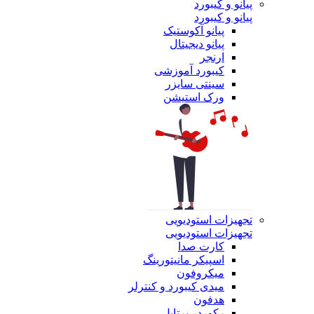
پیانو و کیبورد
پیانو و کیبورد
پیانو آکوستیک
پیانو دیجیتال
ارنجر
کیبورد آموزشی
سینتی سایزر
ورک استیشن
تجهیزات استودیویی
تجهیزات استودیویی
کارت صدا
اسپیکر مانیتورینگ
میکروفون
میدی کیبورد و کنترلر
هدفون
رکوردر پرتابل