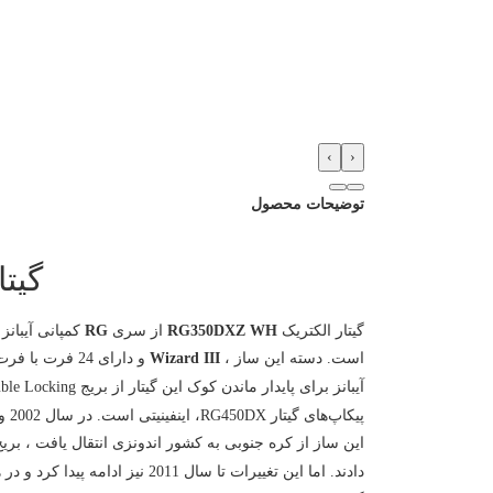
›
‹
توضیحات محصول
گیتار ا
گیتار الکتریک
RG350DXZ WH
از سری
RG
است. دسته این ساز ،
Wizard III
و دارای 24 فر
دادند. اما این تغییرات تا سال 2011 نیز ادامه پیدا کرد و در همین سال کمپانی آیبانز تصمیم گرفت تا بریج این گیتار را به Edge Zero II تغییر دهد و از پیکاپ‌های خوش صدای