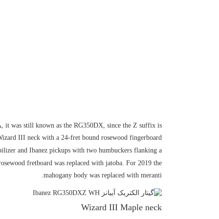
 it was still known as the RG350DX, since the Z suffix is
izard III neck with a 24-fret bound rosewood fingerboard
bilizer and Ibanez pickups with two humbuckers flanking a
rosewood fretboard was replaced with jatoba. For 2019 the
mahogany body was replaced with meranti.
Wizard III Maple neck