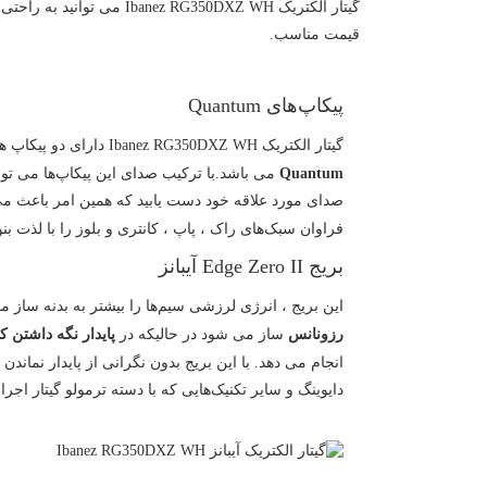
گیتار الکتریک 350DXZ WH
قیمت مناسب.
پیکاپ‌های Quantum
گیتار الکتریک Ibanez RG350DXZ WH دارای دو پیکاپ هامباکر و یک پیکاپ سینگل کویل
Quantum
می باشد.با ترکیب صدای این پیکاپ‌ها می تو
صدای مورد علاقه خود دست یابید که همین امر باعث می 
فراوان سبک‌های راک ، پاپ ، کانتری و بلوز را با لذت بنو
بریج Edge Zero II آیبانز
این بریج ، انرژی لرزشی سیم‌ها را بیشتر به بدنه ساز 
رزونانس
ساز می شود در حالیکه در
پایدار نگه داشتن 
انجام می دهد. با این بریج بدون نگرانی از پایدار نماندن
دایوینگ و سایر تکنیک‌هایی که با دسته ترمولو گیتار اجرا