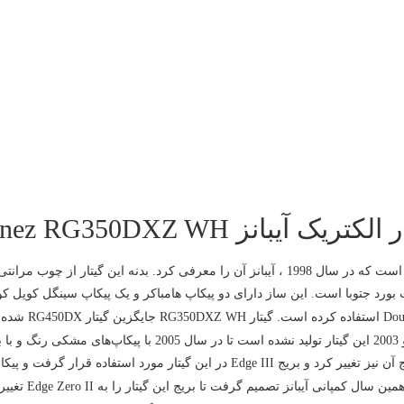
لکتریک آیبانز Ibanez RG350DXZ WH
کمپانی آیبانز است که در سال 1998 ، آیبانز آن را معرفی کرد. بدنه این
ت با فرت بورد جتوبا است. این ساز دارای دو پیکاپ هامباکر و یک پیکاپ سینگل کویل 
آیبانز برای پایدا
این ساز از کره جنوبی به کشور اندونزی انتقال یافت ، بریج آن نیز تغییر کرد و بریج  III