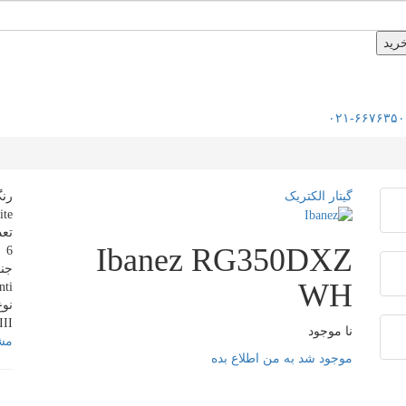
۰۲۱-۶۶۷۶۳۵۰
گیتار الکتریک
رنگ |
ite
تعداد 
Ibanez RG350DXZ
6
جنس ب
WH
nti
نوع د
III
نا موجود
مشا
موجود شد به من اطلاع بده