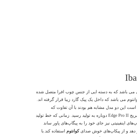
 گیتار از چوب مرانتی می باشد که به دسته ایی از جنس چوب افرا متصل شده
کوانتوم می باشد که داخل یک پیک گارد زیبا قرار گرفته اند.
ر ماندن کوک این گیتار از بریج Double Locking استفاده کرده است. گیتار RG350DXZ WH جایگزین گیتار RG450DX شده است این دو مدل مشابه هم بودند با آن تفاوت که
پیکاپ‌های گیتار RG450DX، اینفینیتی است. در سال 2002 و 2003 این گیتار تولید نشده است تا در سال 2005 با پیکاپ‌های مشکی رنگ و با بریج Edge Pro II دوباره به تولید رسید. زمانی که خط تولید
Edge در این گیتار مورد استفاده قرار گرفت و پیکاپ‌های اینفینیتی نیز جای خود را به پیگاپ‌های پاور ساند
کوانتوم
استفاده کند.با